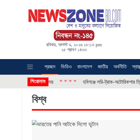
রবিবার, আগস্ট ৯, ২০২৬ ১৮:১৩ pm
২৫ শ্রাবণ ১৪৩৩
প্রচ্ছদ
ভিডিও
বাংলাদেশ
জাতীয়
অর্থনীতি
স্বাস্
শিরোনাম
* * * *
নামেন্ট সেরা দলে হৃদয়
হবিগঞ্জে লরি-ট্রাক-অটোরিকশার ত্রিমুখী সংঘর্ষ
বিশ্ব