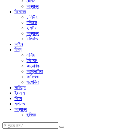
টেনিস
অন্যান্য
বিনোদন
ঢালিউড
বলিউড
হলিউড
অন্যান্য
টালিউড
আইন
বিশ্ব
এশিয়া
ইউরোপ
আমেরিকা
অস্ট্রেলিয়া
আফ্রিকা
ওশেনিয়া
সাহিত্য
ইসলাম
শিক্ষা
মতামত
অন্যান্য
ছবিঘর