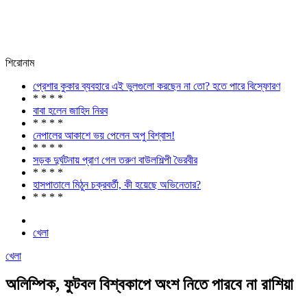
শিরোনাম
প্রেশার কুকার ব্যবহারে এই ভুলগুলো করছেন না তো? হতে পারে বিস্ফোরণ
* * * *
বাবা হলেন জাহিদ নিরব
* * * *
নেপালের আকাশে ভয় পেলেন অপু বিশ্বাস!
* * * *
সড়ক দুর্ঘটনায় প্রাণ গেল তরুণ বাউলশিল্পী ভৈরবীর
* * * *
হাসপাতালে মিঠুন চক্রবর্তী, কী হয়েছে অভিনেতার?
* * * *
খেলা
খেলা
অলিম্পিক, ফুটবল বিশ্বকাপে অংশ নিতে পারবে না রাশিয়া