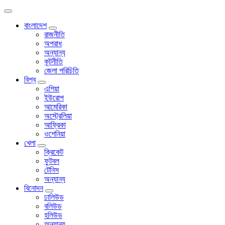
বাংলাদেশ
রাজনীতি
অপরাধ
অন্যান্য
কূটনীতি
জেলা পরিচিতি
বিশ্ব
এশিয়া
ইউরোপ
আমেরিকা
অস্ট্রেলিয়া
আফ্রিকা
ওশেনিয়া
খেলা
ক্রিকেট
ফুটবল
টেনিস
অন্যান্য
বিনোদন
ঢালিউড
বলিউড
হলিউড
অন্যান্য