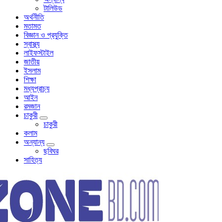
টালিউড
অর্থনীতি
মতামত
বিজ্ঞান ও প্রযুক্তি
স্বাস্থ্য
লাইফস্টাইল
জাতীয়
ইসলাম
শিক্ষা
মধ্যপ্রাচ্য
আইন
রমজান
চাকুরী
চাকুরী
কলাম
অন্যান্য
ছবিঘর
সাহিত্য