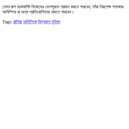
যেসব রুশ অ্যাথলিট নিজেদের ডোপমুক্ত প্রমান করতে পারবেন, তাঁরা নিরপেক্ষ পতাকায়
অলিম্পিক বা অন্য প্রতিযোগিতায় নামতে পারবেন।
Tags:
রাশিয়া
অলিম্পিক
বিশ্বকাপ ফুটবল