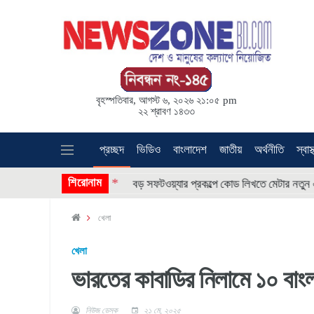
বৃহস্পতিবার, আগস্ট ৬, ২০২৬ ২১:০৫ pm
২২ শ্রাবণ ১৪৩৩
প্রচ্ছদ
ভিডিও
বাংলাদেশ
জাতীয়
অর্থনীতি
স্বাস্
* * * *
শিরোনাম
ন হাশমি’
বড় সফটওয়্যার প্রকল্পে কোড লিখতে মেটার নতুন এআই এজ
খেলা
খেলা
ভারতের কাবাডির নিলামে ১০ বাং
নিউজ ডেস্ক
২১ মে, ২০২৫