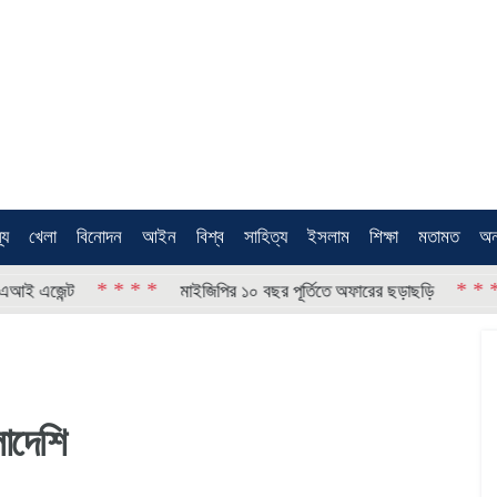
থ্য
খেলা
বিনোদন
আইন
বিশ্ব
সাহিত্য
ইসলাম
শিক্ষা
মতামত
অন
* * * *
* * * *
েন্ট
মাইজিপির ১০ বছর পূর্তিতে অফারের ছড়াছড়ি
অ
লাদেশি