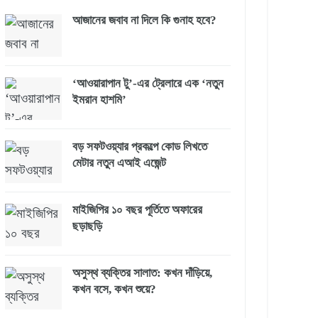
আজানের জবাব না দিলে কি গুনাহ হবে?
‘আওয়ারাপান টু’-এর ট্রেলারে এক ‘নতুন
ইমরান হাশমি’
বড় সফটওয়্যার প্রকল্পে কোড লিখতে
মেটার নতুন এআই এজেন্ট
মাইজিপির ১০ বছর পূর্তিতে অফারের
ছড়াছড়ি
অসুস্থ ব্যক্তির সালাত: কখন দাঁড়িয়ে,
কখন বসে, কখন শুয়ে?