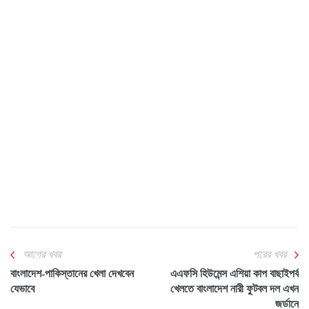
আগের খবর
পরের খবর
বাংলাদেশ-পাকিস্তানের খেলা দেখবেন
এএফসি হিউমেন্স এশিয়া কাপ বাছাইপর্ব
যেভাবে
খেলতে বাংলাদেশ নারী ফুটবল দল এখন
জর্ডানে