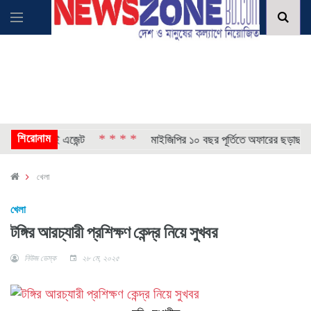
শিরোনাম
* * * *
*
 নতুন এআই এজেন্ট
মাইজিপির ১০ বছর পূর্তিতে অফারের ছড়াছড়ি
খেলা
খেলা
টঙ্গির আরচ্যারী প্রশিক্ষণ কেন্দ্র নিয়ে সুখবর
নিউজ ডেস্ক
২৮ মে, ২০২৫