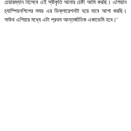
চেয়ারম্যান হিসেবে এই স্বীকৃতি আনার চেষ্টা আমি করছি। এশিয়ান
চ্যাম্পিয়নশিপের সময় এর ডিক্লারেশনটা হয়ে যাবে আশা করছি।
সাউথ এশিয়ার মধ্যে এটা প্রথম আন্তর্জাতিক একাডেমি হবে।'