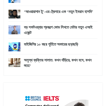
‘আওয়ারাপান টু’-এর ট্রেলারে এক ‘নতুন ইমরান হাশমি’
বড় সফটওয়্যার প্রকল্পে কোড লিখতে মেটার নতুন এআই
এজেন্ট
মাইজিপির ১০ বছর পূর্তিতে অফারের ছড়াছড়ি
অসুস্থ ব্যক্তির সালাত: কখন দাঁড়িয়ে, কখন বসে, কখন
শুয়ে?