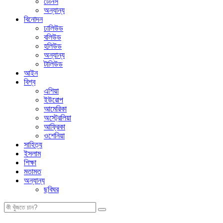
টেনিস
অন্যান্য
বিনোদন
ঢালিউড
বলিউড
হলিউড
অন্যান্য
টালিউড
আইন
বিশ্ব
এশিয়া
ইউরোপ
আমেরিকা
অস্ট্রেলিয়া
আফ্রিকা
ওশেনিয়া
সাহিত্য
ইসলাম
শিক্ষা
মতামত
অন্যান্য
ছবিঘর