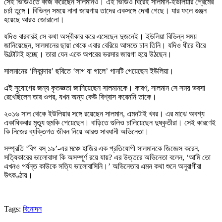
সেই ভিডিওতে কাজ করেছেন সালমানও। এই ভিডিও ঘিরেই সালমান-ইউলিয়ার প্রেমের
চর্চা তুঙ্গে। বিভিন্ন সময়ে নানা জায়গায় তাদের একসঙ্গে দেখা গেছে। যার ফলে গুঞ্জন
হয়েছে আরও জোরালো।
যদিও বারবারই সে কথা অস্বীকার করে এসেছেন দুজনেই। ইউলিয়া বিভিন্ন সময়
জানিয়েছেন, সালমানের ছায়া থেকে এবার বেরিয়ে আসতে চান তিনি। যদিও ধীরে ধীরে
উল্টোটাই হচ্ছে। তারা যেন একে অপরের ভরসার জায়গা হয়ে উঠছেন।
সালমানের ‘সিকান্দার’ ছবিতে ‘লাগ যা গালে’ গানটি গেয়েছেন ইউলিয়া।
এই সুযোগের জন্য কৃতজ্ঞতা জানিয়েছেন সালমানকে। কারণ, সালমান সে সময় ভরসা
রেখেছিলেন তার ওপর, যখন অন্য কেউ বিশ্বাস করেননি তাকে।
২০১৬ সাল থেকে ইউলিয়ার সঙ্গে রয়েছেন সালমান, এমনটাই খবর। এর মাঝে অবশ্য
একাধিকবার মৃত্যু হুমকি পেয়েছেন। বাড়িতে গুলিও চালিয়েছেন দুষ্কৃতীরা। সেই কারণেই
কি নিজের ব্যক্তিগত জীবন নিয়ে আরও সাবধানী অভিনেতা।
সম্প্রতি ‘বিগ বস্ ১৯’-এর মঞ্চে হাজির এক প্রতিযোগী সালমানকে জিজ্ঞেস করেন,
সত্যিকারের ভালোবাসা কি অসম্পূর্ণ রয়ে যায়? এর উত্তরে অভিনেতা বলেন, ‘আমি তো
এখনও পর্যন্ত কাউকে সত্যি ভালোবাসিনি।’ অভিনেতার এমন কথা শুনে অনুরাগীরা
উৎকণ্ঠায়।
Tags:
বিনোদন