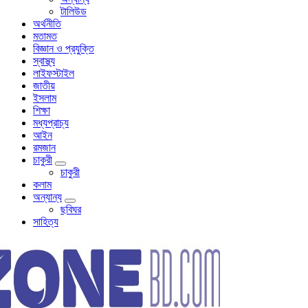
টালিউড
অর্থনীতি
মতামত
বিজ্ঞান ও প্রযুক্তি
স্বাস্থ্য
লাইফস্টাইল
জাতীয়
ইসলাম
শিক্ষা
মধ্যপ্রাচ্য
আইন
রমজান
চাকুরী
চাকুরী
কলাম
অন্যান্য
ছবিঘর
সাহিত্য