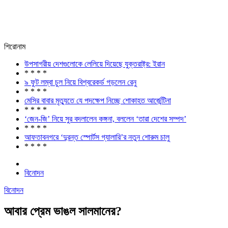
শিরোনাম
উপসাগরীয় দেশগুলোকে লেলিয়ে দিয়েছে যুক্তরাষ্ট্র: ইরান
* * * *
৯ ফুট লম্বা চুল নিয়ে বিশ্বরেকর্ড গড়লেন রেনু
* * * *
মেসির বাবার মৃত্যুতে যে পদক্ষেপ নিচ্ছে শোকাহত আর্জেন্টিনা
* * * *
‘জেন-জি’ নিয়ে সুর বদলালেন কঙ্গনা, বললেন ‘তারা দেশের সম্পদ’
* * * *
আফতাবনগরে ‘দুরন্ত স্পোর্টস গ্যালারি’র নতুন শোরুম চালু
* * * *
বিনোদন
বিনোদন
আবার প্রেম ভাঙল সালমানের?