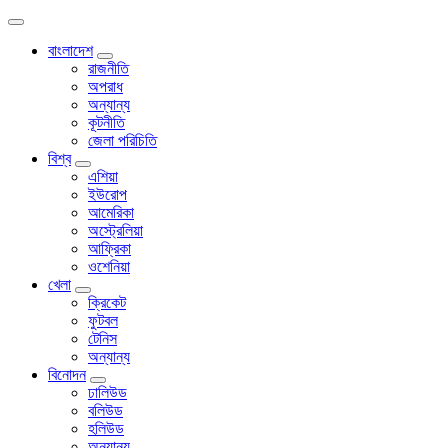
বাংলাদেশ
রাজনীতি
অপরাধ
অন্যান্য
কূটনীতি
জেলা পরিচিতি
বিশ্ব
এশিয়া
ইউরোপ
আমেরিকা
অস্ট্রেলিয়া
আফ্রিকা
ওশেনিয়া
খেলা
ক্রিকেট
ফুটবল
টেনিস
অন্যান্য
বিনোদন
ঢালিউড
বলিউড
হলিউড
অন্যান্য