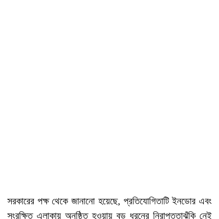
সরকারের পক্ষ থেকে জানানো হয়েছে, প্রতিযোগিতাটি ইনডোর এবং
সংরক্ষিত এলাকায় অনুষ্ঠিত হওয়ায় বড় ধরনের নিরাপত্তাঝুঁকি নেই