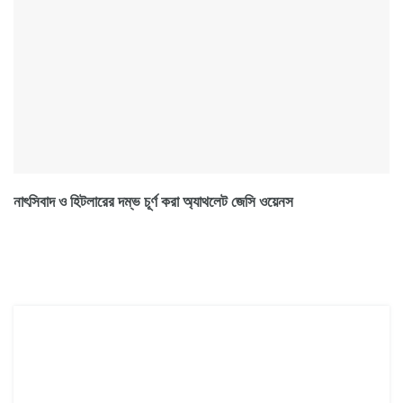
নাৎসিবাদ ও হিটলারের দম্ভ চূর্ণ করা অ্যাথলেট জেসি ওয়েনস