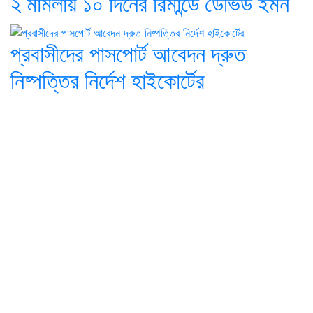
২ মামলায় ১০ দিনের রিমান্ডে ডেভিড ইমন
প্রবাসীদের পাসপোর্ট আবেদন দ্রুত
নিষ্পত্তির নির্দেশ হাইকোর্টের