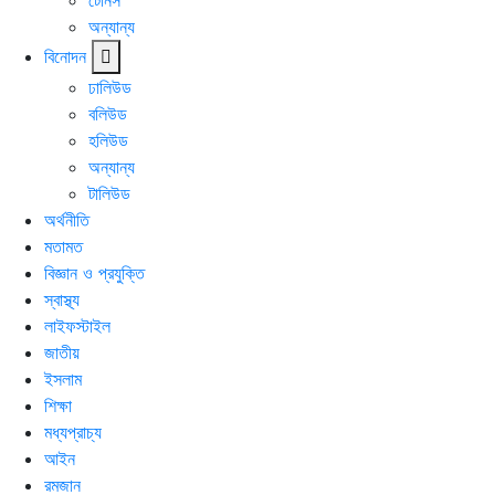
টেনিস
অন্যান্য
বিনোদন
ঢালিউড
বলিউড
হলিউড
অন্যান্য
টালিউড
অর্থনীতি
মতামত
বিজ্ঞান ও প্রযুক্তি
স্বাস্থ্য
লাইফস্টাইল
জাতীয়
ইসলাম
শিক্ষা
মধ্যপ্রাচ্য
আইন
রমজান