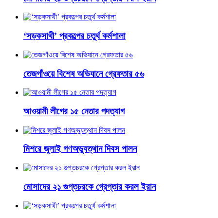
‘সড়কসাথী’ প্রকল্পের চতুর্থ কর্মশালা
তেজগাঁওয়ে বিশেষ অভিযানে গ্রেফতার ৫৬
আওয়ামী লীগের ১৫ নেতার পদত্যাগ
মিশরে জুলাই গণঅভ্যুত্থান দিবস পালন
মোসাদের ২১ গুপ্তচরকে গ্রেপ্তার করল ইরান