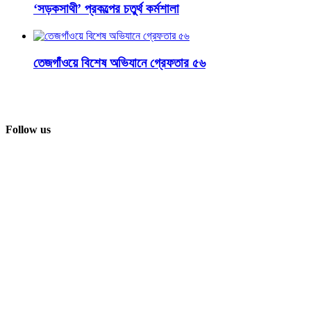
‘সড়কসাথী’ প্রকল্পের চতুর্থ কর্মশালা
তেজগাঁওয়ে বিশেষ অভিযানে গ্রেফতার ৫৬
Follow us