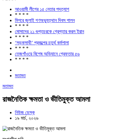
আওয়ামী লীগের ১৫ নেতার পদত্যাগ
* * * *
মিশরে জুলাই গণঅভ্যুত্থান দিবস পালন
* * * *
মোসাদের ২১ গুপ্তচরকে গ্রেপ্তার করল ইরান
* * * *
‘সড়কসাথী’ প্রকল্পের চতুর্থ কর্মশালা
* * * *
তেজগাঁওয়ে বিশেষ অভিযানে গ্রেফতার ৫৬
* * * *
মতামত
মতামত
রাজনৈতিক ক্ষমতা ও ভীতিমুক্ত আমলা
নিউজ ডেস্ক
১৯ মার্চ, ২০২৬