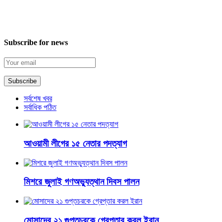
Subscribe for news
সর্বশেষ খবর
সর্বাধিক পঠিত
আওয়ামী লীগের ১৫ নেতার পদত্যাগ
মিশরে জুলাই গণঅভ্যুত্থান দিবস পালন
মোসাদের ২১ গুপ্তচরকে গ্রেপ্তার করল ইরান