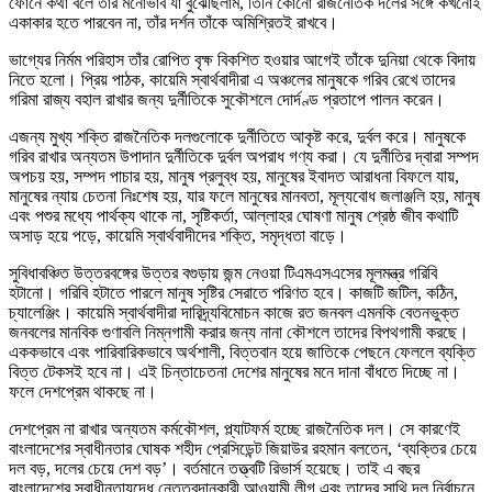
ফোনে কথা বলে তাঁর মনোভাব যা বুঝেছিলাম, তিনি কোনো রাজনৈতিক দলের সঙ্গে কখনোই
একাকার হতে পারবেন না, তাঁর দর্শন তাঁকে অমিশ্রিতই রাখবে।
ভাগ্যের নির্মম পরিহাস তাঁর রোপিত বৃক্ষ বিকশিত হওয়ার আগেই তাঁকে দুনিয়া থেকে বিদায়
নিতে হলো। প্রিয় পাঠক, কায়েমি স্বার্থবাদীরা এ অঞ্চলের মানুষকে গরিব রেখে তাদের
গরিমা রাজ্য বহাল রাখার জন্য দুর্নীতিকে সুকৌশলে দোর্দণ্ড প্রতাপে পালন করেন।
এজন্য মুখ্য শক্তি রাজনৈতিক দলগুলোকে দুর্নীতিতে আকৃষ্ট করে, দুর্বল করে। মানুষকে
গরিব রাখার অন্যতম উপাদান দুর্নীতিকে দুর্বল অপরাধ গণ্য করা। যে দুর্নীতির দ্বারা সম্পদ
অপচয় হয়, সম্পদ পাচার হয়, মানুষ প্রলুব্ধ হয়, মানুষের ইবাদত আরাধনা বিফলে যায়,
মানুষের ন্যায় চেতনা নিঃশেষ হয়, যার ফলে মানুষের মানবতা, মূল্যবোধ জলাঞ্জলি হয়, মানুষ
এবং পশুর মধ্যে পার্থক্য থাকে না, সৃষ্টিকর্তা, আল্লাহর ঘোষণা মানুষ শ্রেষ্ঠ জীব কথাটি
অসাড় হয়ে পড়ে, কায়েমি স্বার্থবাদীদের শক্তি, সমৃদ্ধতা বাড়ে।
সুবিধাবঞ্চিত উত্তরবঙ্গের উত্তর বগুড়ায় জন্ম নেওয়া টিএমএসএসের মূলমন্ত্র গরিবি
হটানো। গরিবি হটাতে পারলে মানুষ সৃষ্টির সেরাতে পরিণত হবে। কাজটি জটিল, কঠিন,
চ্যালেঞ্জিং। কায়েমি স্বার্থবাদীরা দারিদ্র্যবিমোচন কাজে রত জনবল এমনকি বেতনভুক্ত
জনবলের মানবিক গুণাবলি নিম্নগামী করার জন্য নানা কৌশলে তাদের বিপথগামী করছে।
এককভাবে এবং পারিবারিকভাবে অর্থশালী, বিত্তবান হয়ে জাতিকে পেছনে ফেললে ব্যক্তি
বিত্ত টেকসই হবে না। এই চিন্তাচেতনা দেশের মানুষের মনে দানা বাঁধতে দিচ্ছে না।
ফলে দেশপ্রেম থাকছে না।
দেশপ্রেম না রাখার অন্যতম কর্মকৌশল, প্ল্যাটফর্ম হচ্ছে রাজনৈতিক দল। সে কারণেই
বাংলাদেশের স্বাধীনতার ঘোষক শহীদ প্রেসিডেন্ট জিয়াউর রহমান বলতেন, ‘ব্যক্তির চেয়ে
দল বড়, দলের চেয়ে দেশ বড়’। বর্তমানে তত্ত্বটি রিভার্স হয়েছে। তাই এ বছর
বাংলাদেশের স্বাধীনতাযুদ্ধে নেতৃত্বদানকারী আওয়ামী লীগ এবং তাদের সাথি দল নির্বাচনে