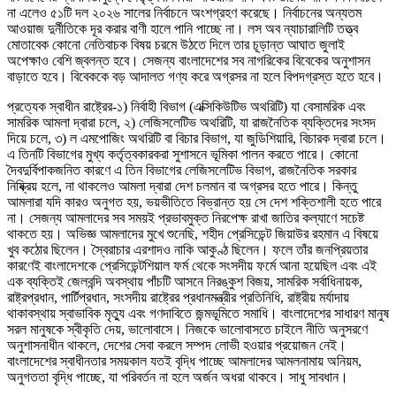
না এলেও ৫১টি দল ২০২৬ সালের নির্বাচনে অংশগ্রহণ করেছে। নির্বাচনের অন্যতম
আওয়াজ দুর্নীতিকে দূর করার বাণী হালে পানি পাচ্ছে না। লস অব ন্যাচারালিটি তত্ত্ব
মোতাবেক কোনো নেতিবাচক বিষয় চরমে উঠতে দিলে তার চূড়ান্ত আঘাত জুলাই
অপেক্ষাও বেশি জ্বলন্ত হবে। সেজন্য বাংলাদেশের সব নাগরিকের বিবেকের অনুশাসন
বাড়াতে হবে। বিবেককে বড় আদালত গণ্য করে অগ্রসর না হলে বিপদগ্রস্ত হতে হবে।
প্রত্যেক স্বাধীন রাষ্ট্রের-১) নির্বাহী বিভাগ (এক্সিকিউটিভ অথরিটি) যা বেসামরিক এবং
সামরিক আমলা দ্বারা চলে, ২) লেজিসলেটিভ অথরিটি, যা রাজনৈতিক ব্যক্তিদের সংসদ
দিয়ে চলে, ৩) ল এমপোজিং অথরিটি বা বিচার বিভাগ, যা জুডিশিয়ারি, বিচারক দ্বারা চলে।
এ তিনটি বিভাগের মুখ্য কর্তৃত্বকারকরা সুশাসনে ভূমিকা পালন করতে পারে। কোনো
দৈবদুর্বিপাকজনিত কারণে এ তিন বিভাগের লেজিসলেটিভ বিভাগ, রাজনৈতিক সরকার
নিষ্ক্রিয় হলে, না থাকলেও আমলা দ্বারা দেশ চলমান বা অগ্রসর হতে পারে। কিন্তু
আমলারা যদি কারও অনুগত হয়, ভয়ভীতিতে বিভ্রান্ত হয় সে দেশ শক্তিশালী হতে পারে
না। সেজন্য আমলাদের সব সময়ই প্রভাবমুক্ত নিরপেক্ষ রাখা জাতির কল্যাণে সচেষ্ট
থাকতে হয়। অভিজ্ঞ আমলাদের মুখে শুনেছি, শহীদ প্রেসিডেন্ট জিয়াউর রহমান এ বিষয়ে
খুব কঠোর ছিলেন। স্বৈরাচার এরশাদও নাকি আকুণ্ঠ ছিলেন। ফলে তাঁর জনপ্রিয়তার
কারণেই বাংলাদেশকে প্রেসিডেন্টশিয়াল ফর্ম থেকে সংসদীয় ফর্মে আনা হয়েছিল এবং এই
এক ব্যক্তিই জেলবন্দি অবস্থায় পাঁচটি আসনে নিরঙ্কুশ বিজয়, সামরিক সর্বাধিনায়ক,
রাষ্ট্রপ্রধান, পার্টিপ্রধান, সংসদীয় রাষ্ট্রের প্রধানমন্ত্রীর প্রতিনিধি, রাষ্ট্রীয় মর্যাদায়
থাকাবস্থায় স্বাভাবিক মৃত্যু এবং গণদাবিতে জন্মভূমিতে সমাধি। বাংলাদেশের সাধারণ মানুষ
সরল মানুষকে স্বীকৃতি দেয়, ভালোবাসে। নিজকে ভালোবাসতে চাইলে নীতি অনুসরণে
অনুশাসনাধীন থাকলে, দেশের সেবা করলে সম্পদ লোভী হওয়ার প্রয়োজন নেই।
বাংলাদেশের স্বাধীনতার সময়কাল যতই বৃদ্ধি পাচ্ছে আমলাদের আমলনামায় অনিয়ম,
অনুগততা বৃদ্ধি পাচ্ছে, যা পরিবর্তন না হলে অর্জন অধরা থাকবে। সাধু সাবধান।