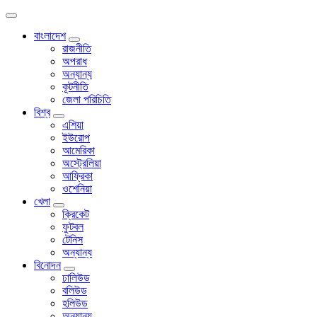
বাংলাদেশ
রাজনীতি
অপরাধ
অন্যান্য
কূটনীতি
জেলা পরিচিতি
বিশ্ব
এশিয়া
ইউরোপ
আমেরিকা
অস্ট্রেলিয়া
আফ্রিকা
ওশেনিয়া
খেলা
ক্রিকেট
ফুটবল
টেনিস
অন্যান্য
বিনোদন
ঢালিউড
বলিউড
হলিউড
অন্যান্য