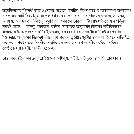
সংগ্রহীত ছবি
রাষ্ট্রবিজ্ঞানের শিক্ষার্থী ছাড়াও দেশের সচেতন নাগরিক বিশেষ করে উপমহাদেশের বাংলাদেশ
নামক এই টেরিটরির মানুষদের পরম্পরায় যে চেতনা ধাবমান বা প্রবহমান আছে তা হচ্ছে
অন্যায়, অরাজকতার বিরুদ্ধে প্রতিবাদ, সরব সোচ্চারতা। ইসলাম ধর্মমতে যার সক্রিয়
সমর্থন আছে। যেহেতু কোরআন, হাদিস মোতাবেক অন্যায়ের বিরুদ্ধে শারীরিকভাবে
বাধাদানকারীকে প্রথম শ্রেণির ইমানদার, বাক্যবাণে বাধাদানকারীকে দ্বিতীয় শ্রেণির
ইমানদার, অন্যায়ের বিরুদ্ধে নীরবে ঘৃণা করাকে তৃতীয় শ্রেণির ইমানদার হিসেবে অভিহিত
করা হয়। প্রথম এবং দ্বিতীয় শ্রেণির ইমানদার হতে গেলে স্বীয় ব্যক্তি, পরিবার,
গোষ্ঠীকে স্বাবলম্বী, স্বাধীন হতে হয়।
তাই অর্থনৈতিক স্বাচ্ছন্দ্যতা ইমানের আধিক্য, গরিবি, দরিদ্রতা ইমানহীনতার দাবানল।