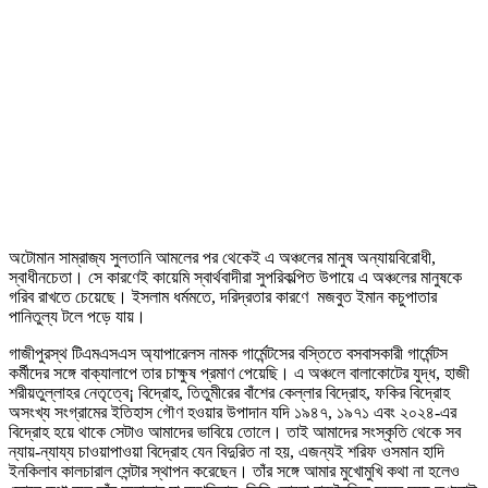
অটোমান সাম্রাজ্য সুলতানি আমলের পর থেকেই এ অঞ্চলের মানুষ অন্যায়বিরোধী,
স্বাধীনচেতা। সে কারণেই কায়েমি স্বার্থবাদীরা সুপরিকল্পিত উপায়ে এ অঞ্চলের মানুষকে
গরিব রাখতে চেয়েছে। ইসলাম ধর্মমতে, দরিদ্রতার কারণে মজবুত ইমান কচুপাতার
পানিতুল্য টলে পড়ে যায়।
গাজীপুরস্থ টিএমএসএস অ্যাপারেলস নামক গার্মেন্টসের বস্তিতে বসবাসকারী গার্মেন্টস
কর্মীদের সঙ্গে বাক্যালাপে তার চাক্ষুষ প্রমাণ পেয়েছি। এ অঞ্চলে বালাকোটের যুদ্ধ, হাজী
শরীয়তুল্লাহর নেতৃত্বে¡ বিদ্রোহ, তিতুমীরের বাঁশের কেল্লার বিদ্রোহ, ফকির বিদ্রোহ
অসংখ্য সংগ্রামের ইতিহাস গৌণ হওয়ার উপাদান যদি ১৯৪৭, ১৯৭১ এবং ২০২৪-এর
বিদ্রোহ হয়ে থাকে সেটাও আমাদের ভাবিয়ে তোলে। তাই আমাদের সংস্কৃতি থেকে সব
ন্যায়-ন্যায্য চাওয়াপাওয়া বিদ্রোহ যেন বিদুরিত না হয়, এজন্যই শরিফ ওসমান হাদি
ইনকিলাব কালচারাল সেন্টার স্থাপন করেছেন। তাঁর সঙ্গে আমার মুখোমুখি কথা না হলেও