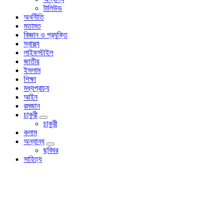
টালিউড
অর্থনীতি
মতামত
বিজ্ঞান ও প্রযুক্তি
স্বাস্থ্য
লাইফস্টাইল
জাতীয়
ইসলাম
শিক্ষা
মধ্যপ্রাচ্য
আইন
রমজান
চাকুরী
চাকুরী
কলাম
অন্যান্য
ছবিঘর
সাহিত্য