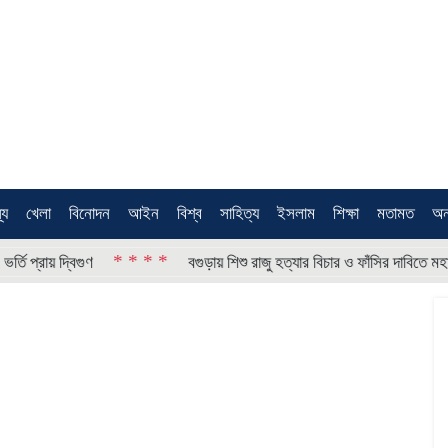
থ্য
খেলা
বিনোদন
আইন
বিশ্ব
সাহিত্য
ইসলাম
শিক্ষা
মতামত
অন
* * * *
 দ্বিগুণ
বগুড়ায় শিশু রাজু হত্যার বিচার ও ফাঁসির দাবিতে মহাসড়ক অ