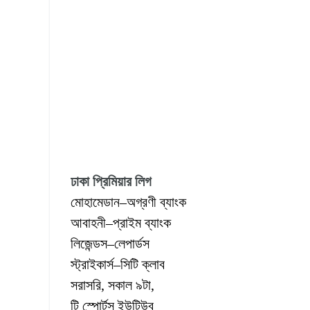
ঢাকা প্রিমিয়ার লিগ
মোহামেডান–অগ্রণী ব্যাংক
আবাহনী–প্রাইম ব্যাংক
লিজেন্ডস–লেপার্ডস
স্ট্রাইকার্স–সিটি ক্লাব
সরাসরি, সকাল ৯টা,
টি স্পোর্টস ইউটিউব