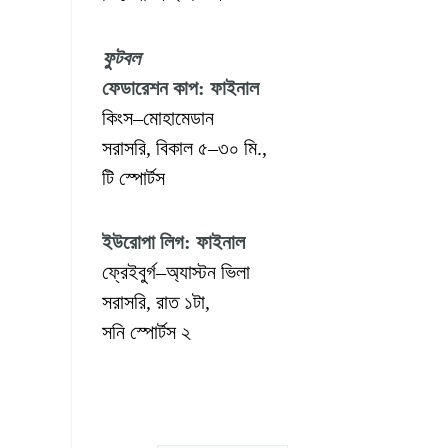
ফুটবল
ফেডারেশন কাপ: ফাইনাল
কিংস–মোহামেডান
সরাসরি, বিকাল ৫–৩০ মি.,
টি স্পোর্টস
ইউরোপা লিগ: ফাইনাল
ফ্রেইবুর্গ–অ্যাস্টন ভিলা
সরাসরি, রাত ১টা,
সনি স্পোর্টস ২