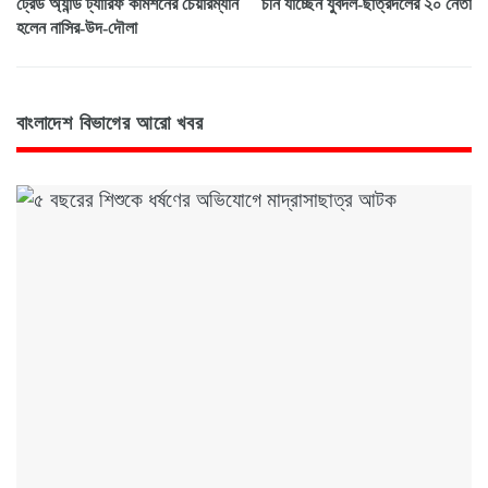
ট্রেড অ্যান্ড ট্যারিফ কমিশনের চেয়ারম্যান
চীন যাচ্ছেন যুবদল-ছাত্রদলের ২০ নেতা
হলেন নাসির-উদ-দৌলা
বাংলাদেশ বিভাগের আরো খবর