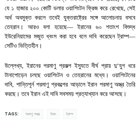
যে ১ হাজার ২০০ কোটি ডলার ওয়াশিংটন ফ্রিজ করে রেখেছে, সেই
অর্থ অবমুক্ত করলে তবেই যুক্তরাষ্ট্রের সঙ্গে আলোচনায় বসবে
তেহরান। আরও বলা হয়েছে— ইরানের ৬০ শতাংশ বিশুদ্ধ
ইউরেনিয়ামের মজুত ধ্বংস করা হবে বলে দাবি করেছেন ট্রাম্প—
সেটিও ভিত্তিহীন।
উল্লেখ্য, ইরানের পরমাণু প্রকল্প ইস্যুতে দীর্ঘ প্রায় দু’যুগ ধরে
টানাপোড়েন চলছে ওয়াশিংটন ও তেহরানের মধ্যে। ওয়াশিংটনের
দাবি, শান্তিপূর্ন পরমাণু প্রকল্পের আড়ালে ইরান পরমাণু অস্ত্র তৈরি
করছে। তবে ইরান এই দাবি সবসময় প্রত্যাখ্যান করে আসছে।
TAGS:
পরমাণু অস্ত্র
ইরান
ট্রাম্প