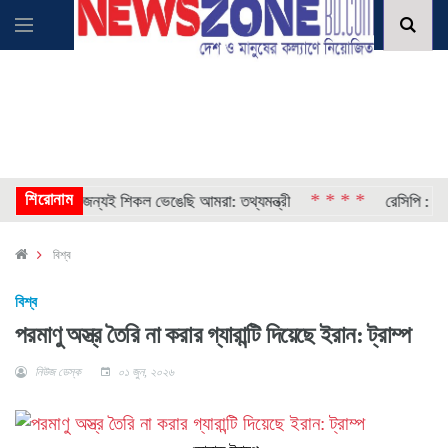
শিরোনাম
* * * *
থা প্রতিষ্ঠার জন্যই শিকল ভেঙেছি আমরা: তথ্যমন্ত্রী
রেসিপি : ডিম দিয়ে
বিশ্ব
বিশ্ব
পরমাণু অস্ত্র তৈরি না করার গ্যারান্টি দিয়েছে ইরান: ট্রাম্প
নিউজ ডেস্ক
০১ জুন, ২০২৬