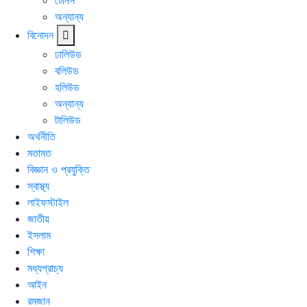
টেনিস
অন্যান্য
বিনোদন
ঢালিউড
বলিউড
হলিউড
অন্যান্য
টালিউড
অর্থনীতি
মতামত
বিজ্ঞান ও প্রযুক্তি
স্বাস্থ্য
লাইফস্টাইল
জাতীয়
ইসলাম
শিক্ষা
মধ্যপ্রাচ্য
আইন
রমজান