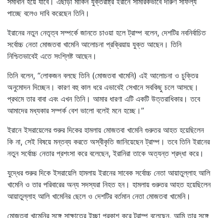
সমাধান হয়ে যাবে। এছাড়া মার্কিন যুক্তরাষ্ট্র ইরানে সামরিকভাবে দারুণ সাফল্য
পাচ্ছে বলেও দাবি করেছেন তিনি।
ইরানের নতুন নেতৃত্ব সম্পর্কে জানতে চাওয়া হলে ট্রাম্প বলেন, দেশটির নবনির্বাচিত
সর্বোচ্চ নেতা মোজতবা খামেনি আলোচনা প্রক্রিয়ায় যুক্ত আছেন। তিনি
নিশ্চিতভাবেই এতে সংশ্লিষ্ট আছেন।
তিনি বলেন, ‘‘লোকজন বলছে তিনি (মোজতবা খামেনি) এই আলোচনা ও চুক্তির
অনুমোদন দিচ্ছেন। কারণ বহু কাল ধরে এভাবেই সেখানে সবকিছু চলে আসছে।
প্রথমে তার বাবা এবং এখন তিনি। আমার ধারণা এটি একটি উত্তরাধিকার। তবে
আমাদের মধ্যকার সম্পর্ক বেশ ভালো বলেই মনে হচ্ছে।’’
ইরানে ইসরায়েলের শুরুর দিকের হামলায় মোজতবা খামেনি গুরুতর আহত হয়েছিলেন
কি না, সেই বিষয়ে মন্তব্য করতে অস্বীকৃতি জানিয়েছেন ট্রাম্প। তবে তিনি ইরানের
নতুন সর্বোচ্চ নেতার প্রশংসা করে বলেছেন, ইরানিরা তাকে অত্যন্ত শ্রদ্ধা করে।
যুদ্ধের শুরুর দিকে ইসরায়েলি হামলায় ইরানের সাবেক সর্বোচ্চ নেতা আয়াতুল্লাহ আলি
খামেনি ও তার পরিবারের অন্য সদস্যরা নিহত হন। হামলায় গুরুতর আহত হয়েছিলেন
আয়াতুল্লাহ আলি খামেনির ছেলে ও দেশটির বর্তমান নেতা মোজতবা খামেনি।
মোজতবা খামেনির সঙ্গে সাক্ষাতের ইচ্ছা প্রকাশ করে ট্রাম্প বলেছেন, আমি তার সঙ্গে