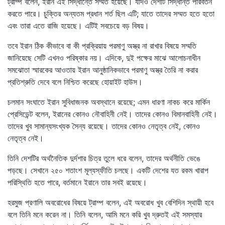
ট্রাম্প বলেন, ইরান এই সিদ্ধান্তে সম্মত হয়েছে। যদিও দেশটি সিদ্ধান্ত পরিবর্তন
করতে পারে। চুক্তির অন্যতম প্রধান শর্ত ছিল এটি; যাতে তাদের সম্মত হতে হতো
এবং তারা এতে রাজি হয়েছে। এটিই সবচেয়ে বড় বিষয়।
তবে ইরান ঠিক কীভাবে বা কী প্রক্রিয়ায় পরমাণু অস্ত্র না রাখার বিষয়ে সম্মতি
জানিয়েছে সেটি এখনও পরিষ্কার নয়। এদিকে, দুই পক্ষের মাঝে আলোচনাধীন
সমঝোতা স্মারকের আওতায় ইরান আনুষ্ঠানিকভাবে পরমাণু অস্ত্র তৈরি না করার
প্রতিশ্রুতি দেবে বলে নিশ্চিত করেছে হোয়াইট হাউস।
চলমান সংঘাতে ইরান সুবিধাজনক অবস্থানে রয়েছে; এমন ধারণা নাকচ করে মার্কিন
প্রেসিডেন্ট বলেন, ইরানের কোনও নৌবাহিনী নেই। তাদের কোনও বিমানবাহিনী নেই।
তাদের খুব সামান্যসংখ্যক সৈন্য রয়েছে। তাদের কোনও নেতৃত্ব নেই, কোনও
নেতৃত্ব নেই।
তিনি দেশটির অর্থনৈতিক দুর্দশার চিত্র তুলে ধরে বলেন, তাদের অর্থনীতি ভেঙে
পড়ছে। সেখানে ২৫০ শতাংশ মূল্যস্ফীতি চলছে। একটি দেশের যত রকম খারাপ
পরিস্থিতি হতে পারে, বর্তমানে ইরানে তার সবই রয়েছে।
হরমুজ প্রণালি অবরোধের বিষয়ে ট্রাম্প বলেন, এই অবরোধ খুব বেশিদিন স্থায়ী হবে
বলে তিনি মনে করেন না। তিনি বলেন, আমি মনে করি খুব দ্রুতই এই সমস্যার