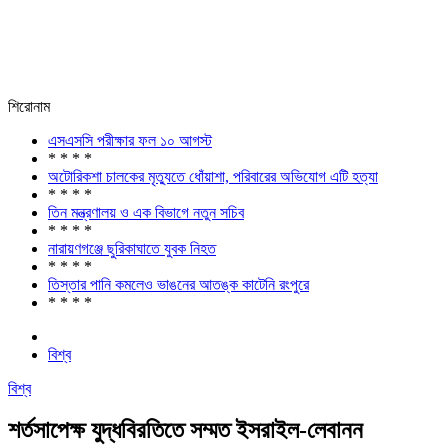
শিরোনাম
এসএসসি পরীক্ষার ফল ১০ আগস্ট
* * * *
অটোরিকশা চালকের মৃত্যুতে ধোঁয়াশা, পরিবারের অভিযোগ এটি হত্যা
* * * *
তিন মন্ত্রণালয় ও এক বিভাগে নতুন সচিব
* * * *
নারায়ণগঞ্জে ছুরিকাঘাতে যুবক নিহত
* * * *
তিস্তার পানি কমলেও ভাঙনের আতঙ্ক কাটেনি রংপুরে
* * * *
বিশ্ব
বিশ্ব
শর্তসাপেক্ষ যুদ্ধবিরতিতে সম্মত ইসরাইল-লেবানন