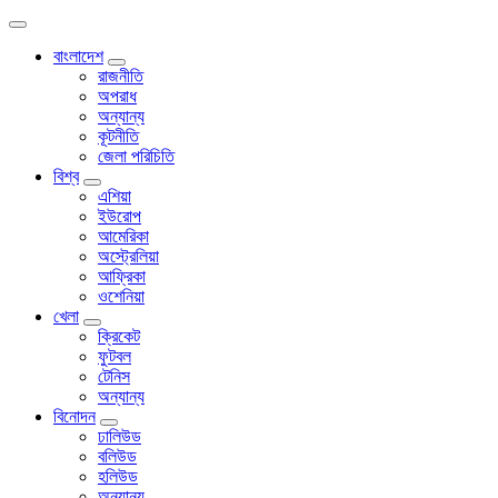
বাংলাদেশ
রাজনীতি
অপরাধ
অন্যান্য
কূটনীতি
জেলা পরিচিতি
বিশ্ব
এশিয়া
ইউরোপ
আমেরিকা
অস্ট্রেলিয়া
আফ্রিকা
ওশেনিয়া
খেলা
ক্রিকেট
ফুটবল
টেনিস
অন্যান্য
বিনোদন
ঢালিউড
বলিউড
হলিউড
অন্যান্য