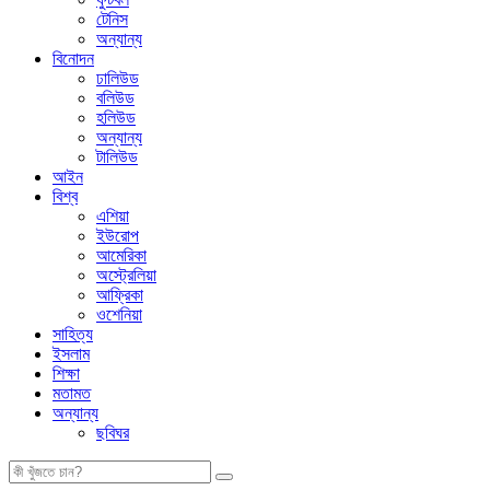
টেনিস
অন্যান্য
বিনোদন
ঢালিউড
বলিউড
হলিউড
অন্যান্য
টালিউড
আইন
বিশ্ব
এশিয়া
ইউরোপ
আমেরিকা
অস্ট্রেলিয়া
আফ্রিকা
ওশেনিয়া
সাহিত্য
ইসলাম
শিক্ষা
মতামত
অন্যান্য
ছবিঘর