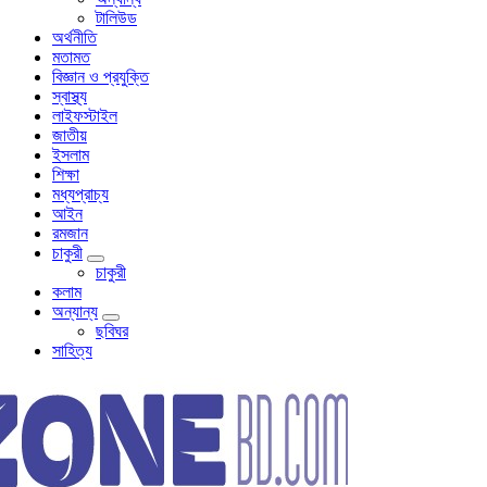
টালিউড
অর্থনীতি
মতামত
বিজ্ঞান ও প্রযুক্তি
স্বাস্থ্য
লাইফস্টাইল
জাতীয়
ইসলাম
শিক্ষা
মধ্যপ্রাচ্য
আইন
রমজান
চাকুরী
চাকুরী
কলাম
অন্যান্য
ছবিঘর
সাহিত্য