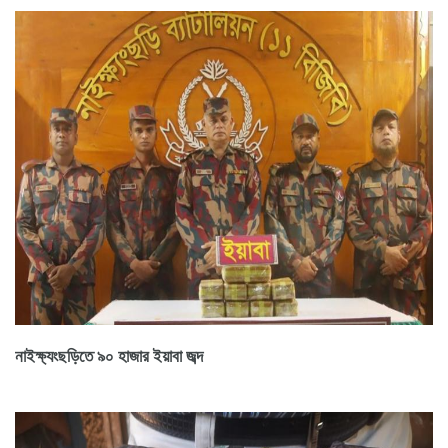
নাইক্ষ্যংছড়িতে ৯০ হাজার ইয়াবা জব্দ