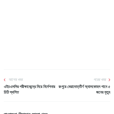
আগের খবর
পরের খবর
এইচএসসির পরীক্ষাকেন্দ্রে নিয়ে নির্দেশনার
রংপুরে মেয়াদোত্তীর্ণ অ্যালকোহল পানে ৫
চিঠি স্থগিত
জনের মৃত্যু