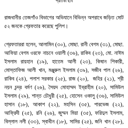
প্রতিকী ছবি
রাজধানীর তেজগাঁও বিভাগের অভিযানে বিভিন্ন অপরাধে জড়িত মোট
৫২ জনকে গ্রেফতার করেছে পুলিশ।
গ্রেফতাররা হলেন, আলামিন (৩০), মোছা. রানী বেগম (৩১), মোছা.
আফিয়া বেগম ওরফে নাচনে ওয়ালী (৩৬), রাকিব (২৩), মো. নাঈম
ইসলাম রায়হান (১৯), হাতেম আলী (২৩), কিষান শিকারী,
মোস্তাফিজ আলী খান, মঞ্জুরুল ইসলাম (৩৯), সজীব পাল (২৬),
রাকিব (২৪), পলাশ সরকার (২৫), রাজ (২০), জহির (২১), শ্রী
নয়ন চন্দ্র বর্মণ (২৬), সৈয়দ মোহাম্মদ ইব্রাহীম (২০), সামিউল
ইসলাম (২৯), শান্ত চৌধুরী (২৫), হোসেন ওকালু (৩৬), সামিউল
হাসান (১৮), আকাশ (২২), মহসিন (৩৫), পারভেজ (২২),
আফ্রিদী (২৫), রনি (২৬), জুম্মন মিয়া (৩৫), ফরিদুল ইসলাম,
বিল্লাল নলী (৩৩), স্বাধীন (১৮), সামির (২৫), জনি খান (২৮),