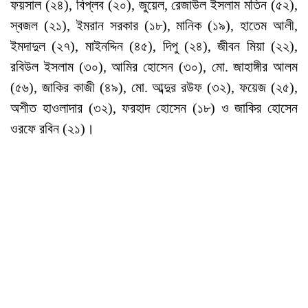
ফয়সাল (২৪), বিপ্লব (২০), জুয়েল, রেজাউল ইসলাম মতিন (৫২),
স্বজল (২১), ইমরান সরকার (১৮), মানিক (১৯), হাতেম আলী,
ইমদাদুল (২৭), মাইনদ্দিন (৪৫), দিপু (২৪), জীবন মিয়া (২২),
রবিউল ইসলাম (৩০), আমির হোসেন (৩০), মো. জাহাঙ্গীর আলম
(৫৬), জাকির কাজী (৪৯), মো. আব্দুর রউফ (৩২), ফয়েজ (২৫),
অশীত হাওলাদার (৩২), ফরহাদ হোসেন (১৮) ও জাকির হোসেন
ওরফে রবিন (২১)।