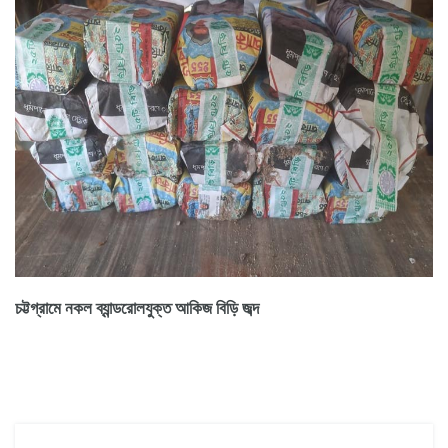
চট্টগ্রামে নকল ব্যান্ডরোলযুক্ত আকিজ বিড়ি জব্দ