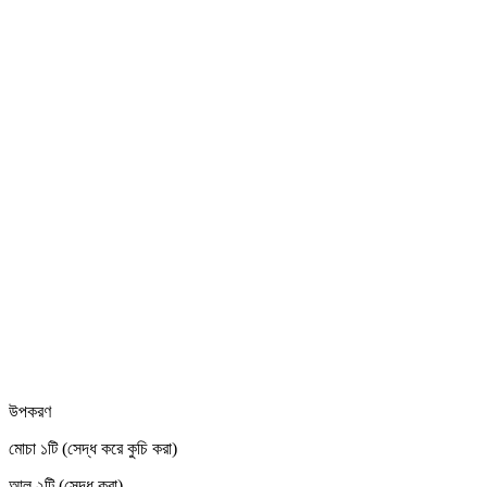
উপকরণ
মোচা ১টি (সেদ্ধ করে কুচি করা)
আলু ২টি (সেদ্ধ করা)