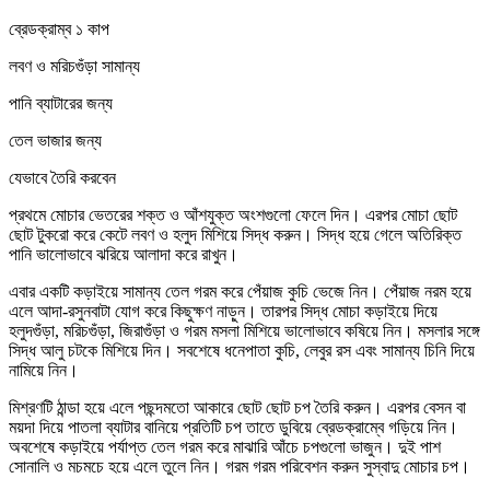
ব্রেডক্রাম্ব ১ কাপ
লবণ ও মরিচগুঁড়া সামান্য
পানি ব্যাটারের জন্য
তেল ভাজার জন্য
যেভাবে তৈরি করবেন
প্রথমে মোচার ভেতরের শক্ত ও আঁশযুক্ত অংশগুলো ফেলে দিন। এরপর মোচা ছোট
ছোট টুকরো করে কেটে লবণ ও হলুদ মিশিয়ে সিদ্ধ করুন। সিদ্ধ হয়ে গেলে অতিরিক্ত
পানি ভালোভাবে ঝরিয়ে আলাদা করে রাখুন।
এবার একটি কড়াইয়ে সামান্য তেল গরম করে পেঁয়াজ কুচি ভেজে নিন। পেঁয়াজ নরম হয়ে
এলে আদা-রসুনবাটা যোগ করে কিছুক্ষণ নাড়ুন। তারপর সিদ্ধ মোচা কড়াইয়ে দিয়ে
হলুদগুঁড়া, মরিচগুঁড়া, জিরাগুঁড়া ও গরম মসলা মিশিয়ে ভালোভাবে কষিয়ে নিন। মসলার সঙ্গে
সিদ্ধ আলু চটকে মিশিয়ে দিন। সবশেষে ধনেপাতা কুচি, লেবুর রস এবং সামান্য চিনি দিয়ে
নামিয়ে নিন।
মিশ্রণটি ঠান্ডা হয়ে এলে পছন্দমতো আকারে ছোট ছোট চপ তৈরি করুন। এরপর বেসন বা
ময়দা দিয়ে পাতলা ব্যাটার বানিয়ে প্রতিটি চপ তাতে ডুবিয়ে ব্রেডক্রাম্বে গড়িয়ে নিন।
অবশেষে কড়াইয়ে পর্যাপ্ত তেল গরম করে মাঝারি আঁচে চপগুলো ভাজুন। দুই পাশ
সোনালি ও মচমচে হয়ে এলে তুলে নিন। গরম গরম পরিবেশন করুন সুস্বাদু মোচার চপ।