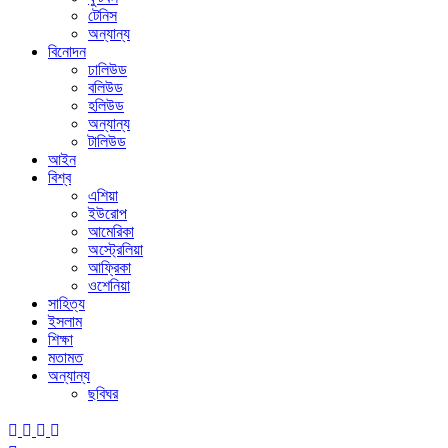
টেনিস
অন্যান্য
বিনোদন
ঢালিউড
বলিউড
হলিউড
অন্যান্য
টালিউড
আইন
বিশ্ব
এশিয়া
ইউরোপ
আমেরিকা
অস্ট্রেলিয়া
আফ্রিকা
ওশেনিয়া
সাহিত্য
ইসলাম
শিক্ষা
মতামত
অন্যান্য
ছবিঘর