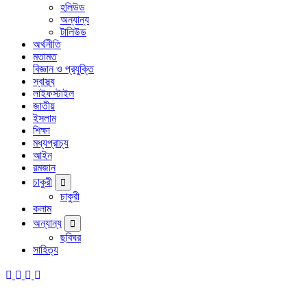
হলিউড
অন্যান্য
টালিউড
অর্থনীতি
মতামত
বিজ্ঞান ও প্রযুক্তি
স্বাস্থ্য
লাইফস্টাইল
জাতীয়
ইসলাম
শিক্ষা
মধ্যপ্রাচ্য
আইন
রমজান
চাকুরী
চাকুরী
কলাম
অন্যান্য
ছবিঘর
সাহিত্য