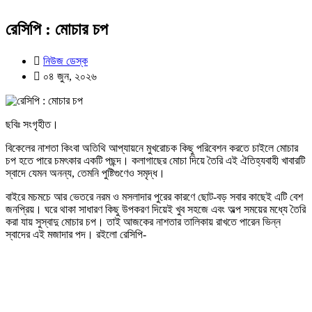
রেসিপি : মোচার চপ
নিউজ ডেস্ক
০৪ জুন, ২০২৬
ছবিঃ সংগৃহীত।
বিকেলের নাশতা কিংবা অতিথি আপ্যায়নে মুখরোচক কিছু পরিবেশন করতে চাইলে মোচার
চপ হতে পারে চমৎকার একটি পছন্দ। কলাগাছের মোচা দিয়ে তৈরি এই ঐতিহ্যবাহী খাবারটি
স্বাদে যেমন অনন্য, তেমনি পুষ্টিগুণেও সমৃদ্ধ।
বাইরে মচমচে আর ভেতরে নরম ও মসলাদার পুরের কারণে ছোট-বড় সবার কাছেই এটি বেশ
জনপ্রিয়। ঘরে থাকা সাধারণ কিছু উপকরণ দিয়েই খুব সহজে এবং অল্প সময়ের মধ্যে তৈরি
করা যায় সুস্বাদু মোচার চপ। তাই আজকের নাশতার তালিকায় রাখতে পারেন ভিন্ন
স্বাদের এই মজাদার পদ। রইলো রেসিপি-