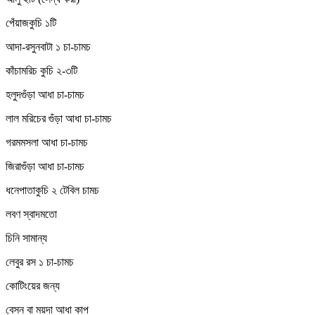
পেঁয়াজকুচি ১টি
আদা-রসুনবাটা ১ চা-চামচ
কাঁচামরিচ কুচি ২-৩টি
হলুদগুঁড়া আধা চা-চামচ
লাল মরিচের গুঁড়া আধা চা-চামচ
গরমমসলা আধা চা-চামচ
জিরাগুঁড়া আধা চা-চামচ
ধনেপাতাকুচি ২ টেবিল চামচ
লবণ স্বাদমতো
চিনি সামান্য
লেবুর রস ১ চা-চামচ
কোটিংয়ের জন্য
বেসন বা ময়দা আধা কাপ