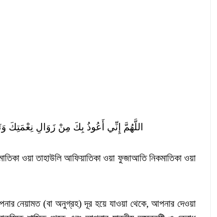
اللَّهُمَّ إِنِّي أَعُوذُ بِكَ مِنْ زَوَالِ نِعْمَتِكَ و
নিমাতিকা ওয়া তাহাউলি আফিয়াতিকা ওয়া ফুজাআতি নিকমাতিকা ওয়া
ার নেয়ামত (বা অনুগ্রহ) দূর হয়ে যাওয়া থেকে, আপনার দেওয়া