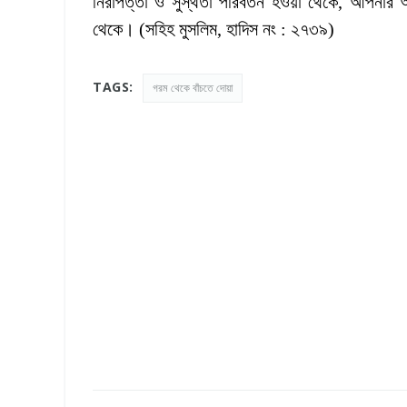
নিরাপত্তা ও সুস্থতা পরিবর্তন হওয়া থেকে, আপনার 
থেকে। (সহিহ মুসলিম, হাদিস নং : ২৭৩৯)
TAGS:
গরম থেকে বাঁচতে দোয়া