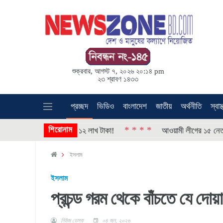
শুক্রবার, আগস্ট ৭, ২০২৬ ২০:১৪ pm
২৩ শ্রাবণ ১৪৩৩
প্রচ্ছদ
ভিডিও
বাংলাদেশ
জাতীয়
অর্থনীতি
স্বাস্
শিরোনাম
* * * *
 এবার সাপ ধরার পুরস্কার ১২ লাখ টাকা!
আওয়ামী লীগের ১৫ নেতার পদত্
ইসলাম
ইসলাম
প্রচন্ড গরম থেকে বাঁচতে যে দো
নিউজ ডেস্ক
০৪ জুন, ২০২৬