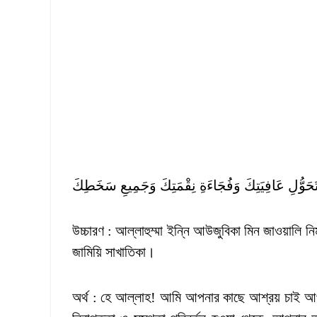
َتَحَوُّلِ عَافِيَتِكَ وَفُجَاءَةِ نِقْمَتِكَ وَجَمِيعِ سَخَطِكَ
উচ্চারণ : আল্লাহুম্মা ইন্নি আউজুবিকা মিন জাওয়ালি 
জামিয়ি সাখাতিকা।
অর্থ : হে আল্লাহ! আমি আপনার কাছে আশ্রয় চাই আপন