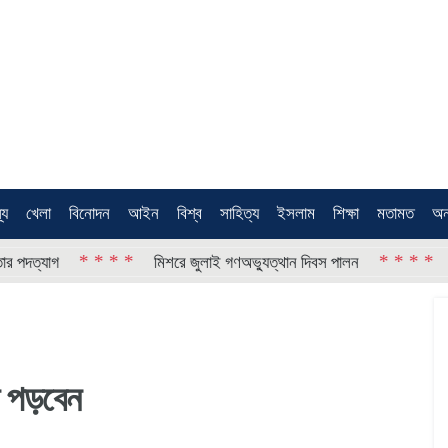
থ্য
খেলা
বিনোদন
আইন
বিশ্ব
সাহিত্য
ইসলাম
শিক্ষা
মতামত
অন
* * * *
* * * *
যাগ
মিশরে জুলাই গণঅভ্যুত্থান দিবস পালন
মোসাদ
য়া পড়বেন