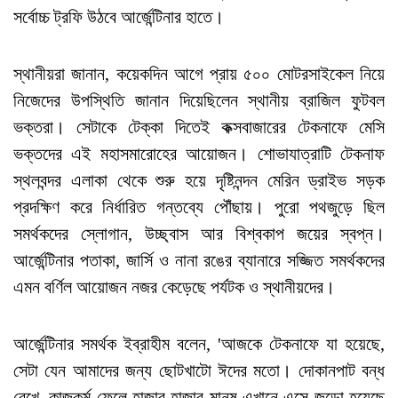
সর্বোচ্চ ট্রফি উঠবে আর্জেন্টিনার হাতে।
স্থানীয়রা জানান, কয়েকদিন আগে প্রায় ৫০০ মোটরসাইকেল নিয়ে
নিজেদের উপস্থিতি জানান দিয়েছিলেন স্থানীয় ব্রাজিল ফুটবল
ভক্তরা। সেটাকে টেক্কা দিতেই কক্সবাজারের টেকনাফে মেসি
ভক্তদের এই মহাসমারোহের আয়োজন। শোভাযাত্রাটি টেকনাফ
স্থলবন্দর এলাকা থেকে শুরু হয়ে দৃষ্টিনন্দন মেরিন ড্রাইভ সড়ক
প্রদক্ষিণ করে নির্ধারিত গন্তব্যে পৌঁছায়। পুরো পথজুড়ে ছিল
সমর্থকদের স্লোগান, উচ্ছ্বাস আর বিশ্বকাপ জয়ের স্বপ্ন।
আর্জেন্টিনার পতাকা, জার্সি ও নানা রঙের ব্যানারে সজ্জিত সমর্থকদের
এমন বর্ণিল আয়োজন নজর কেড়েছে পর্যটক ও স্থানীয়দের।
আর্জেন্টিনার সমর্থক ইব্রাহীম বলেন, 'আজকে টেকনাফে যা হয়েছে,
সেটা যেন আমাদের জন্য ছোটখাটো ঈদের মতো। দোকানপাট বন্ধ
রেখে, কাজকর্ম ফেলে হাজার হাজার মানুষ এখানে এসে জড়ো হয়েছে