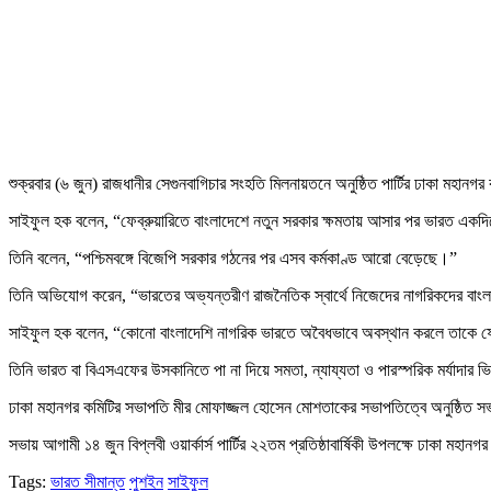
শুক্রবার (৬ জুন) রাজধানীর সেগুনবাগিচার সংহতি মিলনায়তনে অনুষ্ঠিত পার্টির ঢাকা মহা
সাইফুল হক বলেন, “ফেব্রুয়ারিতে বাংলাদেশে নতুন সরকার ক্ষমতায় আসার পর ভারত একদিকে
তিনি বলেন, “পশ্চিমবঙ্গে বিজেপি সরকার গঠনের পর এসব কর্মকাণ্ড আরো বেড়েছে।”
তিনি অভিযোগ করেন, “ভারতের অভ্যন্তরীণ রাজনৈতিক স্বার্থে নিজেদের নাগরিকদের বাংল
সাইফুল হক বলেন, “কোনো বাংলাদেশি নাগরিক ভারতে অবৈধভাবে অবস্থান করলে তাকে ফে
তিনি ভারত বা বিএসএফের উসকানিতে পা না দিয়ে সমতা, ন্যায্যতা ও পারস্পরিক মর্যাদার 
ঢাকা মহানগর কমিটির সভাপতি মীর মোফাজ্জল হোসেন মোশতাকের সভাপতিত্বে অনুষ্ঠিত সভায়
সভায় আগামী ১৪ জুন বিপ্লবী ওয়ার্কার্স পার্টির ২২তম প্রতিষ্ঠাবার্ষিকী উপলক্ষে ঢাকা মহানগ
Tags:
ভারত সীমান্ত
পুশইন
সাইফুল