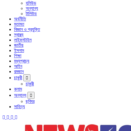
হলিউড
অন্যান্য
টালিউড
অর্থনীতি
মতামত
বিজ্ঞান ও প্রযুক্তি
স্বাস্থ্য
লাইফস্টাইল
জাতীয়
ইসলাম
শিক্ষা
মধ্যপ্রাচ্য
আইন
রমজান
চাকুরী
চাকুরী
কলাম
অন্যান্য
ছবিঘর
সাহিত্য