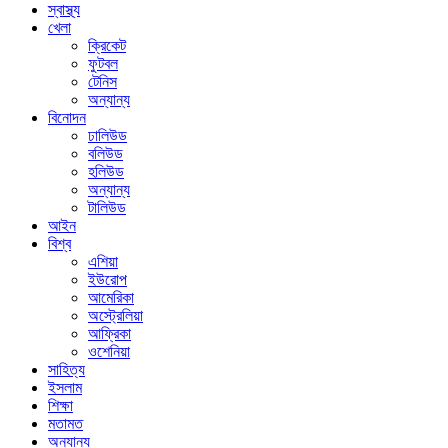
স্বাস্থ্য
খেলা
ক্রিকেট
ফুটবল
টেনিস
অন্যান্য
বিনোদন
ঢালিউড
বলিউড
হলিউড
অন্যান্য
টালিউড
আইন
বিশ্ব
এশিয়া
ইউরোপ
আমেরিকা
অস্ট্রেলিয়া
আফ্রিকা
ওশেনিয়া
সাহিত্য
ইসলাম
শিক্ষা
মতামত
অন্যান্য