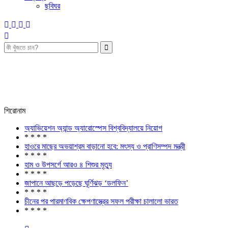
ছবিঘর
শিরোনাম
অ্যাভিয়েশন অ্যান্ড অ্যারোস্পেস বিশ্ববিদ্যালয়ে নিয়োগ
* * * *
হাওরে মাছের অভয়াশ্রম বাড়ানো হবে: মৎস্য ও প্রাণিসম্পদ মন্ত্রী
* * * *
হাম ও উপসর্গে আরও ৪ শিশুর মৃত্যু
* * * *
জাপানে আছড়ে পড়েছে ঘূর্ণিঝড় ‘ডলফিন’
* * * *
চীনের পর পারমাণবিক ক্ষেপণাস্ত্রের সফল পরীক্ষা চালালো ভারত
* * * *