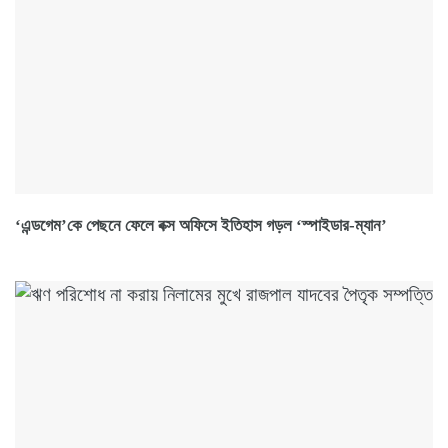
‘এন্ডগেম’কে পেছনে ফেলে বক্স অফিসে ইতিহাস গড়ল ‘স্পাইডার-ম্যান’