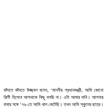
কাঁদতে কাঁদতে উজ্জ্বল বলেন, ‘মাননীয় প্রধানমন্ত্রী, আমি কোনো
শিল্পী হিসেবে আপনাকে কিছু বলছি না। এটা আমার দাবি। আপনার
বাবার সঙ্গে ‘৭৯-তে আমি খাল কেটেছি। তখন আমি স্কুলের ছাত্র।