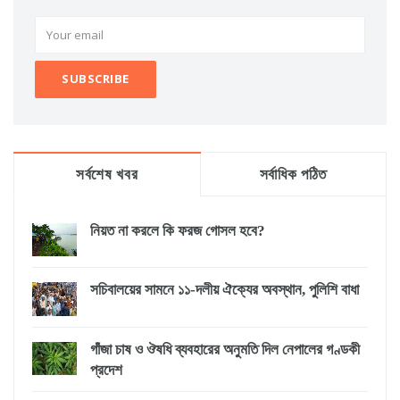
সর্বশেষ খবর
সর্বাধিক পঠিত
নিয়ত না করলে কি ফরজ গোসল হবে?
সচিবালয়ের সামনে ১১-দলীয় ঐক্যের অবস্থান, পুলিশি বাধা
গাঁজা চাষ ও ঔষধি ব্যবহারের অনুমতি দিল নেপালের গণ্ডকী
প্রদেশ