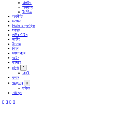
হলিউড
অন্যান্য
টালিউড
অর্থনীতি
মতামত
বিজ্ঞান ও প্রযুক্তি
স্বাস্থ্য
লাইফস্টাইল
জাতীয়
ইসলাম
শিক্ষা
মধ্যপ্রাচ্য
আইন
রমজান
চাকুরী
চাকুরী
কলাম
অন্যান্য
ছবিঘর
সাহিত্য