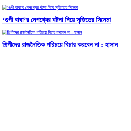
‘গুপী বাঘা’র নেপথ্যের ঘটনা নিয়ে সৃজিতের সিনেমা
শিল্পীদের রাজনৈতিক পরিচয়ে বিচার করবেন না : হাসান