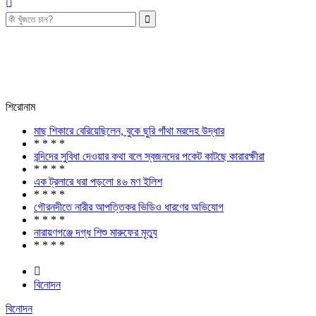
শিরোনাম
মাছ শিকারে বেরিয়েছিলেন, বুকে ছুরি গাঁথা মরদেহ উদ্ধার
* * * *
বন্দিদের সুবিধা দেওয়ার কথা বলে স্বজনদের পকেট কাটছে কারারক্ষীরা
* * * *
এক ট্রলারে ধরা পড়লো ৪৬ মণ ইলিশ
* * * *
গৌরনদীতে নারীর আপত্তিকর ভিডিও ধারণের অভিযোগ
* * * *
নারায়ণগঞ্জে দগ্ধ শিশু মারুফের মৃত্যু
* * * *
বিনোদন
বিনোদন