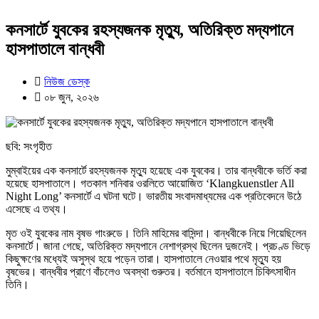
কনসার্টে যুবকের রহস্যজনক মৃত্যু, অতিরিক্ত মদ্যপানে
হাসপাতালে বান্ধবী
নিউজ ডেস্ক
০৮ জুন, ২০২৬
ছবি: সংগৃহীত
মুম্বাইয়ের এক কনসার্টে রহস্যজনক মৃত্যু হয়েছে এক যুবকের। তার বান্ধবীকে ভর্তি করা
হয়েছে হাসপাতালে। গতকাল শনিবার ওরলিতে আয়োজিত ‘Klangkuenstler All
Night Long’ কনসার্টে এ ঘটনা ঘটে। ভারতীয় সংবাদমাধ্যমের এক প্রতিবেদনে উঠে
এসেছে এ তথ্য।
মৃত ওই যুবকের নাম বৃষভ গাংরুডে। তিনি মাহিমের বাসিন্দা। বান্ধবীকে নিয়ে গিয়েছিলেন
কনসার্টে। জানা গেছে, অতিরিক্ত মদ্যপানে নেশাগ্রস্থ ছিলেন দুজনেই। প্রচণ্ড ভিড়ে
কিছুক্ষণের মধ্যেই অসুস্থ হয়ে পড়েন তারা। হাসপাতালে নেওয়ার পথে মৃত্যু হয়
বৃষভের। বান্ধবীর প্রাণে বাঁচলেও অবস্থা গুরুতর। বর্তমানে হাসপাতালে চিকিৎসাধীন
তিনি।