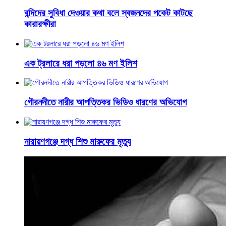
বন্দিদের সুবিধা দেওয়ার কথা বলে স্বজনদের পকেট কাটছে
কারারক্ষীরা
এক ট্রলারে ধরা পড়লো ৪৬ মণ ইলিশ
গৌরনদীতে নারীর আপত্তিকর ভিডিও ধারণের অভিযোগ
নারায়ণগঞ্জে দগ্ধ শিশু মারুফের মৃত্যু