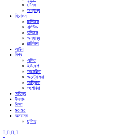
টেনিস
অন্যান্য
বিনোদন
ঢালিউড
বলিউড
হলিউড
অন্যান্য
টালিউড
আইন
বিশ্ব
এশিয়া
ইউরোপ
আমেরিকা
অস্ট্রেলিয়া
আফ্রিকা
ওশেনিয়া
সাহিত্য
ইসলাম
শিক্ষা
মতামত
অন্যান্য
ছবিঘর