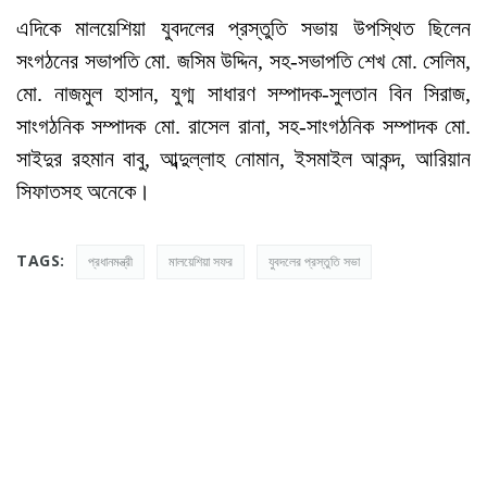
এদিকে মালয়েশিয়া যুবদলের প্রস্তুতি সভায় উপস্থিত ছিলেন
সংগঠনের সভাপতি মো. জসিম উদ্দিন, সহ-সভাপতি শেখ মো. সেলিম,
মো. নাজমুল হাসান, যুগ্ম সাধারণ সম্পাদক-সুলতান বিন সিরাজ,
সাংগঠনিক সম্পাদক মো. রাসেল রানা, সহ-সাংগঠনিক সম্পাদক মো.
সাইদুর রহমান বাবু, আব্দুল্লাহ নোমান, ইসমাইল আকন্দ, আরিয়ান
সিফাতসহ অনেকে।
TAGS:
প্রধানমন্ত্রী
মালয়েশিয়া সফর
যুবদলের প্রস্তুতি সভা