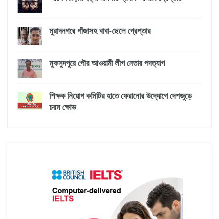
মুরাদনগরে গাঁজাসহ বাবা-ছেলে গ্রেপ্তার
মুকসুদপুরে পৌর আওয়ামী লীগ নেতার পদত্যাগ
শিক্ষক নিয়োগ কমিটির হাতে ফেরানোর উদ্যোগে দেশজুড়ে
চরম ক্ষোভ