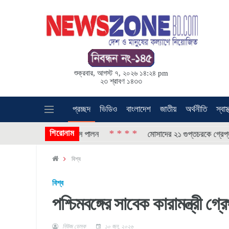
শুক্রবার, আগস্ট ৭, ২০২৬ ১৪:২৪ pm
২৩ শ্রাবণ ১৪৩৩
প্রচ্ছদ
ভিডিও
বাংলাদেশ
জাতীয়
অর্থনীতি
স্বাস্
শিরোনাম
* * * *
লাই গণঅভ্যুত্থান দিবস পালন
মোসাদের ২১ গুপ্তচরকে গ্রেপ্তার ক
বিশ্ব
বিশ্ব
পশ্চিমবঙ্গের সাবেক কারামন্ত্রী গ্র
নিউজ ডেস্ক
১০ জুন, ২০২৬