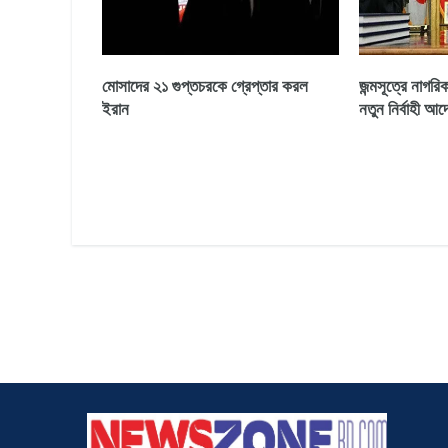
মোসাদের ২১ গুপ্তচরকে গ্রেপ্তার করল
জন্মসূত্রে নাগরি
ইরান
নতুন নির্বাহী আদ