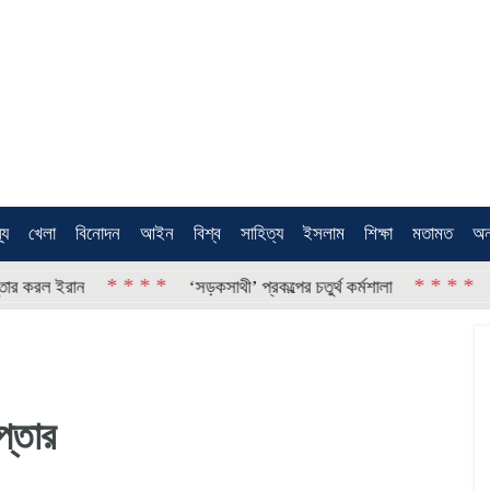
থ্য
খেলা
বিনোদন
আইন
বিশ্ব
সাহিত্য
ইসলাম
শিক্ষা
মতামত
অন
* * * *
* * * *
রল ইরান
‘সড়কসাথী’ প্রকল্পের চতুর্থ কর্মশালা
তেজগা
েপ্তার