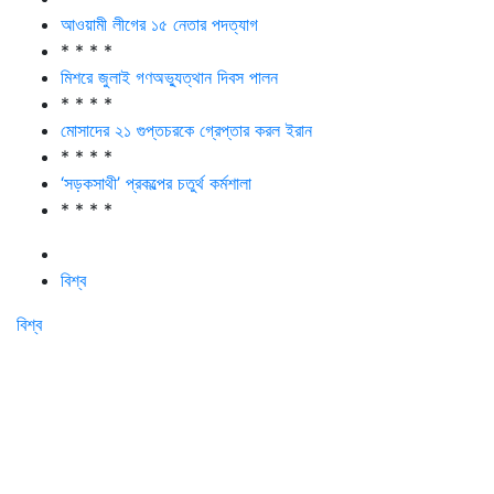
আওয়ামী লীগের ১৫ নেতার পদত্যাগ
* * * *
মিশরে জুলাই গণঅভ্যুত্থান দিবস পালন
* * * *
মোসাদের ২১ গুপ্তচরকে গ্রেপ্তার করল ইরান
* * * *
‘সড়কসাথী’ প্রকল্পের চতুর্থ কর্মশালা
* * * *
বিশ্ব
বিশ্ব