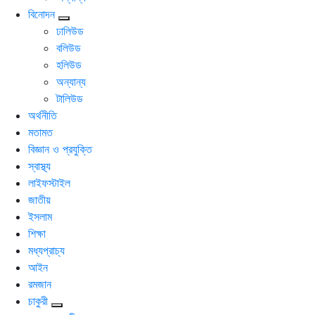
বিনোদন
ঢালিউড
বলিউড
হলিউড
অন্যান্য
টালিউড
অর্থনীতি
মতামত
বিজ্ঞান ও প্রযুক্তি
স্বাস্থ্য
লাইফস্টাইল
জাতীয়
ইসলাম
শিক্ষা
মধ্যপ্রাচ্য
আইন
রমজান
চাকুরী