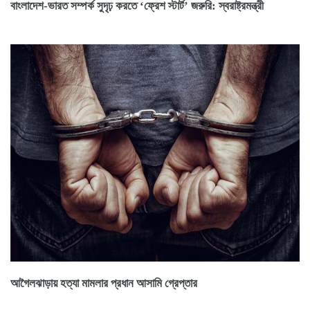
বাংলাদেশ-ভারত সম্পর্ক সুদৃঢ় করতে ‘ফ্রেশ স্টার্ট’ জরুরি: স্বরাষ্ট্রমন্ত্রী
আগৈলঝাড়ায় হত্যা মামলার প্রধান আসামি গ্রেপ্তার