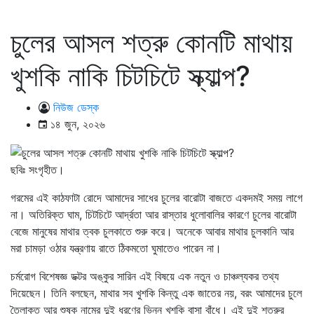
চুলের আসল শত্রু কোনটি মাথায়
খুশকি নাকি চিটচিটে স্ক্যাল্প?
নিউজ ডেস্ক
১৪ জুন, ২০২৬
ছবিঃ সংগৃহীত।
গরমের এই কাঠফাটা রোদে আমাদের সাধের চুলের বারোটা বাজতে একদমই সময় লাগে
না। অতিরিক্ত ঘাম, চিটচিটে আর্দ্রতা আর রাস্তার ধুলোবালির কারণে চুলের বারোটা
বেজে মানুষের মাথার ত্বক চুলকাতে শুরু করে। অনেকে আবার মাথার চুলকানি আর
মরা চামড়া ওঠার যন্ত্রণায় রাতে ঠিকমতো ঘুমাতেও পারেন না।
চর্মরোগ বিশেষজ্ঞ ডক্টর অঙ্কুর সারিন এই বিষয়ে এক নতুন ও চাঞ্চল্যকর তথ্য
দিয়েছেন। তিনি বলছেন, মাথার সব খুশকি কিন্তু এক জাতের নয়, বরং আমাদের চুলে
তৈলাক্ত আর শুষ্ক নামের দুই ধরণের ভিন্ন খুশকি বাসা বাঁধে। এই দুই শত্রুর