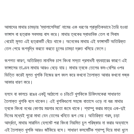
আমাদের মাথার চামড়ায় ‘ম্যালাসেসিয়া’ নামের এক ধরণের প্রাকৃতিকভাবে তৈরি হওয়া
ফাঙ্গাস বা ছত্রাক সবসময় বাস করে। মাথার ত্বকের স্বাভাবিক তেল বা সিবাম
খেয়েই মূলত এই ছত্রাকটি বেঁচে থাকে। অনেকের মাথায় এই ফাঙ্গাসটি অতিরিক্ত
তেল পেয়ে বংশবৃদ্ধি করতে করতে চুলের চামড়া দ্রুত খসিয়ে ফেলে।
বংশগত কারণ, অতিরিক্ত মানসিক চাপ কিংবা সস্তা প্রসাধনী ব্যবহারের কারণে এই
ফাঙ্গাসের তাণ্ডব মাথায় আরও বেড়ে যায়। মাথার ত্বকে তেলের কম-বেশির ওপর
ভিত্তি করেই মূলত খুশকি নিজের রূপ বদল করে কখনো তৈলাক্ত আবার কখনো শুষ্ক
আকার ধারণ করে।
হলদে বা কালচে রঙের একটু আঠালো ও চটচটে খুশকিকে চিকিৎসকেরা সাধারণত
তৈলাক্ত খুশকি বলে থাকেন। এই খুশকিগুলো সহজে বাতাসে ওড়ে না বরং মাথার
ত্বকে কিংবা নখের কোণায় ময়লার মতো জমে থাকে। শ্যাম্পু করার মাত্র এক-দুই
দিনের মধ্যেই পুরো মাথা যেন তেলের খনিতে রূপ নেয়। অতিরিক্ত গরম, চড়া
আর্দ্রতা, মাথায় সারাদিন হেলমেট পরা কিংবা নিয়মিত চুল পরিষ্কার না করার অভ্যাসে
এই তৈলাক্ত খুশকি আরও জাঁকিয়ে বসে। সাধারণ কসমেটিক শ্যাম্পু দিয়ে মাথা ধুলে