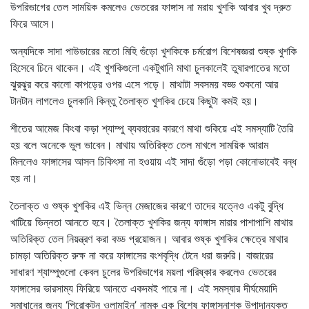
উপরিভাগের তেল সাময়িক কমলেও ভেতরের ফাঙ্গাস না মরায় খুশকি আবার খুব দ্রুত
ফিরে আসে।
অন্যদিকে সাদা পাউডারের মতো মিহি গুঁড়ো খুশকিকে চর্মরোগ বিশেষজ্ঞরা শুষ্ক খুশকি
হিসেবে চিনে থাকেন। এই খুশকিগুলো একটুখানি মাথা চুলকালেই তুষারপাতের মতো
ঝুরঝুর করে কালো কাপড়ের ওপর এসে পড়ে। মাথাটা সবসময় বড্ড শুকনো আর
টানটান লাগলেও চুলকানি কিন্তু তৈলাক্ত খুশকির চেয়ে কিছুটা কমই হয়।
শীতের আমেজ কিংবা কড়া শ্যাম্পু ব্যবহারের কারণে মাথা শুকিয়ে এই সমস্যাটি তৈরি
হয় বলে অনেকে ভুল ভাবেন। মাথায় অতিরিক্ত তেল মাখলে সাময়িক আরাম
মিললেও ফাঙ্গাসের আসল চিকিৎসা না হওয়ায় এই সাদা গুঁড়ো পড়া কোনোভাবেই বন্ধ
হয় না।
তৈলাক্ত ও শুষ্ক খুশকির এই ভিন্ন মেজাজের কারণে তাদের যত্নেও একটু বুদ্ধি
খাটিয়ে ভিন্নতা আনতে হবে। তৈলাক্ত খুশকির জন্য ফাঙ্গাস মারার পাশাপাশি মাথার
অতিরিক্ত তেল নিয়ন্ত্রণ করা বড্ড প্রয়োজন। আবার শুষ্ক খুশকির ক্ষেত্রে মাথার
চামড়া অতিরিক্ত রুক্ষ না করে ফাঙ্গাসের বংশবৃদ্ধি টেনে ধরা জরুরি। বাজারের
সাধারণ শ্যাম্পুগুলো কেবল চুলের উপরিভাগের ময়লা পরিষ্কার করলেও ভেতরের
ফাঙ্গাসের ভারসাম্য ফিরিয়ে আনতে একদমই পারে না। এই সমস্যার দীর্ঘমেয়াদি
সমাধানের জন্য ‘পিরোকটন ওলামাইন’ নামক এক বিশেষ ফাঙ্গাসনাশক উপাদানযুক্ত