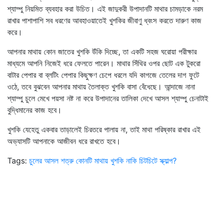
শ্যাম্পু নিয়মিত ব্যবহার করা উচিত। এই জাদুকরী উপাদানটি মাথার চামড়াকে নরম
রাখার পাশাপাশি সব ধরণের আবহাওয়াতেই খুশকির জীবাণু ধ্বংস করতে দারুণ কাজ
করে।
আপনার মাথায় কোন জাতের খুশকি উঁকি দিচ্ছে, তা একটি সহজ ঘরোয়া পরীক্ষার
মাধ্যমে আপনি নিজেই ধরে ফেলতে পারেন। মাথার সিঁথির ওপর ছোট এক টুকরো
বাটার পেপার বা ব্লটিং পেপার কিছুক্ষণ চেপে ধরলে যদি কাগজে তেলের দাগ ফুটে
ওঠে, তবে বুঝবেন আপনার মাথায় তৈলাক্ত খুশকি বাসা বেঁধেছে। আন্দাজে নানা
শ্যাম্পু চুলে মেখে পয়সা নষ্ট না করে উপাদানের তালিকা দেখে আসল শ্যাম্পু চেনাটাই
বুদ্ধিমানের কাজ হবে।
খুশকি যেহেতু একবার তাড়ালেই চিরতরে পালায় না, তাই মাথা পরিষ্কার রাখার এই
অভ্যাসটি আপনাকে আজীবন ধরে রাখতে হবে।
Tags:
চুলের আসল শত্রু কোনটি মাথায় খুশকি নাকি চিটচিটে স্ক্যাল্প?