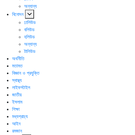
অন্যান্য
বিনোদন
ঢালিউড
বলিউড
হলিউড
অন্যান্য
টালিউড
অর্থনীতি
মতামত
বিজ্ঞান ও প্রযুক্তি
স্বাস্থ্য
লাইফস্টাইল
জাতীয়
ইসলাম
শিক্ষা
মধ্যপ্রাচ্য
আইন
রমজান