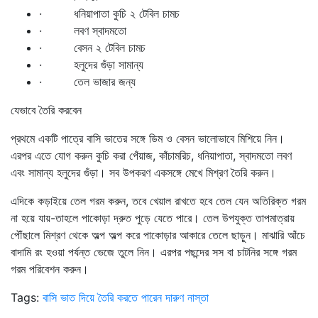
· ধনিয়াপাতা কুচি ২ টেবিল চামচ
· লবণ স্বাদমতো
· বেসন ২ টেবিল চামচ
· হলুদের গুঁড়া সামান্য
· তেল ভাজার জন্য
যেভাবে তৈরি করবেন
প্রথমে একটি পাত্রে বাসি ভাতের সঙ্গে ডিম ও বেসন ভালোভাবে মিশিয়ে নিন।
এরপর এতে যোগ করুন কুচি করা পেঁয়াজ, কাঁচামরিচ, ধনিয়াপাতা, স্বাদমতো লবণ
এবং সামান্য হলুদের গুঁড়া। সব উপকরণ একসঙ্গে মেখে মিশ্রণ তৈরি করুন।
এদিকে কড়াইয়ে তেল গরম করুন, তবে খেয়াল রাখতে হবে তেল যেন অতিরিক্ত গরম
না হয়ে যায়-তাহলে পাকোড়া দ্রুত পুড়ে যেতে পারে। তেল উপযুক্ত তাপমাত্রায়
পৌঁছালে মিশ্রণ থেকে অল্প অল্প করে পাকোড়ার আকারে তেলে ছাড়ুন। মাঝারি আঁচে
বাদামি রং হওয়া পর্যন্ত ভেজে তুলে নিন। এরপর পছন্দের সস বা চাটনির সঙ্গে গরম
গরম পরিবেশন করুন।
Tags:
বাসি ভাত দিয়ে তৈরি করতে পারেন দারুণ নাস্তা