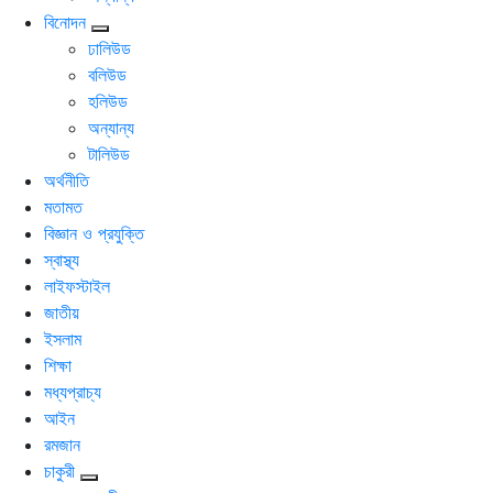
বিনোদন
ঢালিউড
বলিউড
হলিউড
অন্যান্য
টালিউড
অর্থনীতি
মতামত
বিজ্ঞান ও প্রযুক্তি
স্বাস্থ্য
লাইফস্টাইল
জাতীয়
ইসলাম
শিক্ষা
মধ্যপ্রাচ্য
আইন
রমজান
চাকুরী