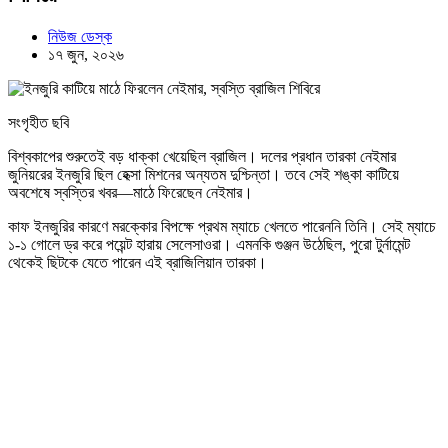
নিউজ ডেস্ক
১৭ জুন, ২০২৬
সংগৃহীত ছবি
বিশ্বকাপের শুরুতেই বড় ধাক্কা খেয়েছিল ব্রাজিল। দলের প্রধান তারকা নেইমার
জুনিয়রের ইনজুরি ছিল হেক্সা মিশনের অন্যতম দুশ্চিন্তা। তবে সেই শঙ্কা কাটিয়ে
অবশেষে স্বস্তির খবর—মাঠে ফিরেছেন নেইমার।
কাফ ইনজুরির কারণে মরক্কোর বিপক্ষে প্রথম ম্যাচে খেলতে পারেননি তিনি। সেই ম্যাচে
১-১ গোলে ড্র করে পয়েন্ট হারায় সেলেসাওরা। এমনকি গুঞ্জন উঠেছিল, পুরো টুর্নামেন্ট
থেকেই ছিটকে যেতে পারেন এই ব্রাজিলিয়ান তারকা।