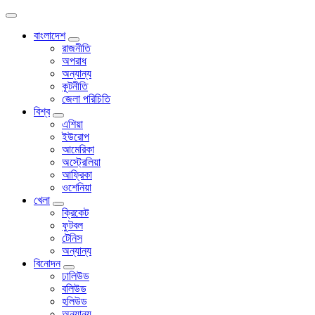
বাংলাদেশ
রাজনীতি
অপরাধ
অন্যান্য
কূটনীতি
জেলা পরিচিতি
বিশ্ব
এশিয়া
ইউরোপ
আমেরিকা
অস্ট্রেলিয়া
আফ্রিকা
ওশেনিয়া
খেলা
ক্রিকেট
ফুটবল
টেনিস
অন্যান্য
বিনোদন
ঢালিউড
বলিউড
হলিউড
অন্যান্য