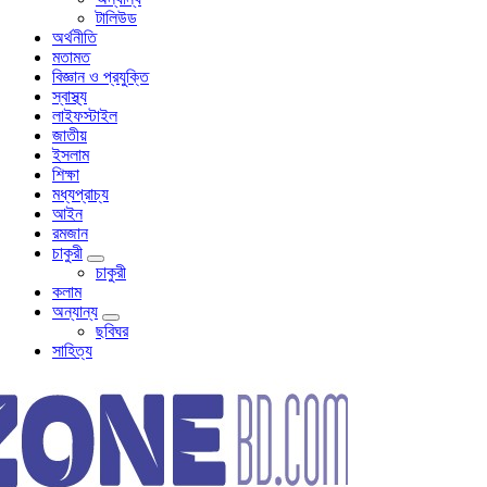
টালিউড
অর্থনীতি
মতামত
বিজ্ঞান ও প্রযুক্তি
স্বাস্থ্য
লাইফস্টাইল
জাতীয়
ইসলাম
শিক্ষা
মধ্যপ্রাচ্য
আইন
রমজান
চাকুরী
চাকুরী
কলাম
অন্যান্য
ছবিঘর
সাহিত্য