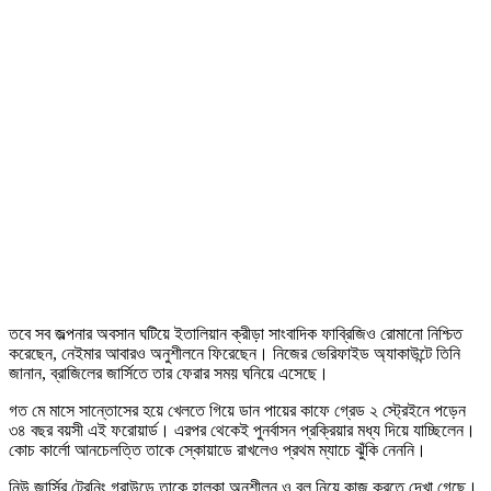
তবে সব জল্পনার অবসান ঘটিয়ে ইতালিয়ান ক্রীড়া সাংবাদিক ফাব্রিজিও রোমানো নিশ্চিত
করেছেন, নেইমার আবারও অনুশীলনে ফিরেছেন। নিজের ভেরিফাইড অ্যাকাউন্টে তিনি
জানান, ব্রাজিলের জার্সিতে তার ফেরার সময় ঘনিয়ে এসেছে।
গত মে মাসে সান্তোসের হয়ে খেলতে গিয়ে ডান পায়ের কাফে গ্রেড ২ স্ট্রেইনে পড়েন
৩৪ বছর বয়সী এই ফরোয়ার্ড। এরপর থেকেই পুনর্বাসন প্রক্রিয়ার মধ্য দিয়ে যাচ্ছিলেন।
কোচ কার্লো আনচেলত্তি তাকে স্কোয়াডে রাখলেও প্রথম ম্যাচে ঝুঁকি নেননি।
নিউ জার্সির ট্রেনিং গ্রাউন্ডে তাকে হালকা অনুশীলন ও বল নিয়ে কাজ করতে দেখা গেছে।