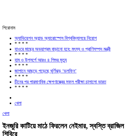
শিরোনাম
অ্যাভিয়েশন অ্যান্ড অ্যারোস্পেস বিশ্ববিদ্যালয়ে নিয়োগ
* * * *
হাওরে মাছের অভয়াশ্রম বাড়ানো হবে: মৎস্য ও প্রাণিসম্পদ মন্ত্রী
* * * *
হাম ও উপসর্গে আরও ৪ শিশুর মৃত্যু
* * * *
জাপানে আছড়ে পড়েছে ঘূর্ণিঝড় ‘ডলফিন’
* * * *
চীনের পর পারমাণবিক ক্ষেপণাস্ত্রের সফল পরীক্ষা চালালো ভারত
* * * *
খেলা
খেলা
ইনজুরি কাটিয়ে মাঠে ফিরলেন নেইমার, স্বস্তি ব্রাজিল
শিবিরে