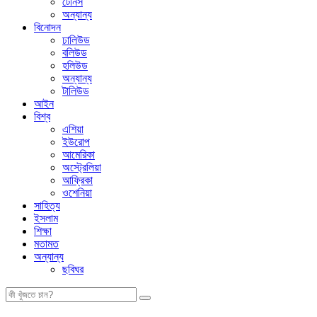
টেনিস
অন্যান্য
বিনোদন
ঢালিউড
বলিউড
হলিউড
অন্যান্য
টালিউড
আইন
বিশ্ব
এশিয়া
ইউরোপ
আমেরিকা
অস্ট্রেলিয়া
আফ্রিকা
ওশেনিয়া
সাহিত্য
ইসলাম
শিক্ষা
মতামত
অন্যান্য
ছবিঘর