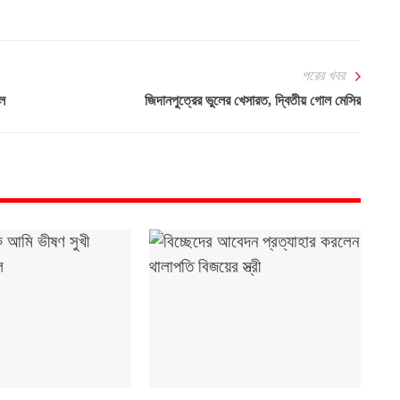
পরের খবর
িল
জিদানপুত্রের ভুলের খেসারত, দ্বিতীয় গোল মেসির