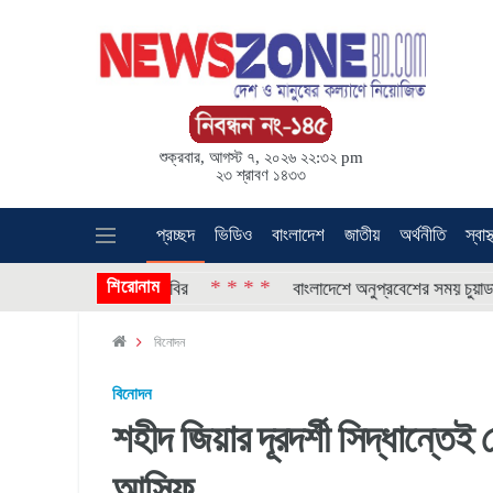
শুক্রবার, আগস্ট ৭, ২০২৬ ২২:৩২ pm
২৩ শ্রাবণ ১৪৩৩
প্রচ্ছদ
ভিডিও
বাংলাদেশ
জাতীয়
অর্থনীতি
স্বাস্
শিরোনাম
* * * *
িতরণ করল ছাত্রশিবির
বাংলাদেশে অনুপ্রবেশের সময় চুয়াডাঙ্গা সীমান্
বিনোদন
বিনোদন
শহীদ জিয়ার দূরদর্শী সিদ্ধান্তেই
আসিফ