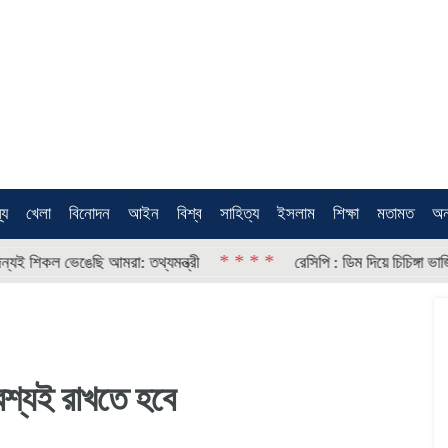
থ্য
খেলা
বিনোদন
আইন
বিশ্ব
সাহিত্য
ইসলাম
শিক্ষা
মতামত
অন
* * * *
* * * *
েছি আমরা: তথ্যমন্ত্রী
রেসিপি : ডিম দিয়ে চিচিঙ্গা ভাজি
শ্যই রাখতে হবে