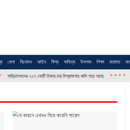
থ্য
খেলা
বিনোদন
আইন
বিশ্ব
সাহিত্য
ইসলাম
শিক্ষা
মতামত
অন
* * * *
কদের ২২৭ কোটি টাকার চার বিশ্রামাগার খালি পড়ে আছে
বর্জ্য না পু