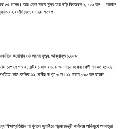
হয়েছে ৫৫ জনের। আর একই সময়ে সুস্থ হয়ে বাড়ি ফিরেছেন ২, ১০৯ জন। বর্তমানে
সুস্থতার হার দাঁড়িয়েছে ৯৭.২৮ শতাংশ।
একদিনে করোনায় ৩৪ জনের মৃত্যু, আক্রান্ত ১,৬৮৮
কণ্যা নেপালে গত ২৪ ঘন্টায় ১ হাজার ৬৮৮ জন নতুন করোনা রোগী শনাক্ত হয়েছে।
দেশটিতে মোট কোভিড-১৯ রোগীর সংখ্যা ৬ লাখ ১৯ হাজার ৬৩৫ জন ছাড়াল।
্যে শিক্ষাপ্রতিষ্ঠান না খুললে জুলাইয়ে প্রধানমন্ত্রী কার্যালয় অভিমুখে পদযাত্রা