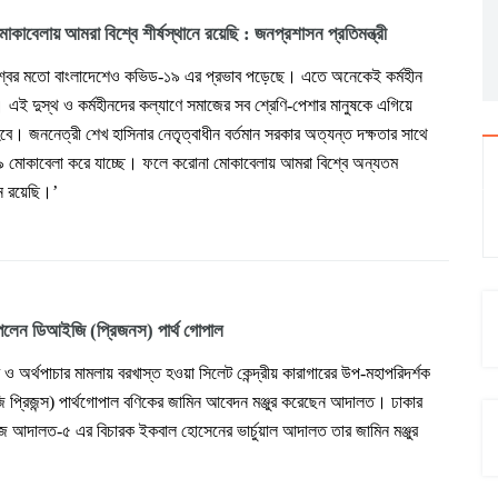
কাবেলায় আমরা বিশ্বে শীর্ষস্থানে রয়েছি : জনপ্রশাসন প্রতিমন্ত্রী
িশ্বের মতো বাংলাদেশেও কভিড-১৯ এর প্রভাব পড়েছে। এতে অনেকেই কর্মহীন
 এই দুস্থ ও কর্মহীনদের কল্যাণে সমাজের সব শ্রেণি-পেশার মানুষকে এগিয়ে
। জননেত্রী শেখ হাসিনার নেতৃত্বাধীন বর্তমান সরকার অত্যন্ত দক্ষতার সাথে
 মোকাবেলা করে যাচ্ছে। ফলে করোনা মোকাবেলায় আমরা বিশ্বে অন্যতম
নে রয়েছি।’
েলেন ডিআইজি (প্রিজনস) পার্থ গোপাল
ণ ও অর্থপাচার মামলায় বরখাস্ত হওয়া সিলেট কেন্দ্রীয় কারাগারের উপ-মহাপরিদর্শক
 প্রিজন্স) পার্থগোপাল বণিকের জামিন আবেদন মঞ্জুর করেছেন আদালত। ঢাকার
জ আদালত-৫ এর বিচারক ইকবাল হোসেনের ভার্চুয়াল আদালত তার জামিন মঞ্জুর