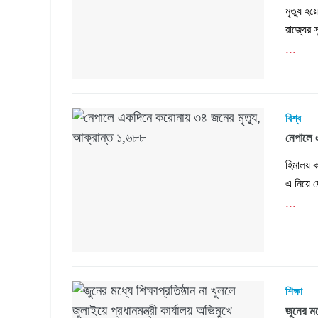
মৃত্যু 
রাজ্যের 
...
বিশ্ব
নেপালে 
হিমালয় 
এ নিয়ে 
...
শিক্ষা
জুনের মধ