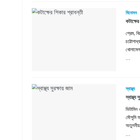
বিনোদন
কটাক্ষের
প্রেম, ব
চট্টোপাধ
খোলামেলা
...
স্বাস্থ্য
স্বাস্থ্য 
ভিটামিন 
মৌসুমি ফ
অতুলনী
...