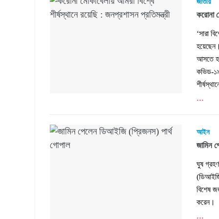
জাতীয়
করোনা মো
‘সারা ব
হয়েছেন।
আসতে হবে
কভিড-১৯
শীর্ষস্থা
...
আইন
জামিন প
ঘুষ গ্রহ
(ডিআইজি
বিশেষ জ
করেন।
...