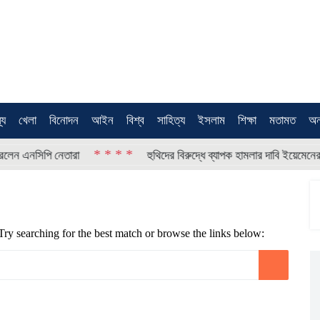
থ্য
খেলা
বিনোদন
আইন
বিশ্ব
সাহিত্য
ইসলাম
শিক্ষা
মতামত
অন
* * * *
* * * *
 নেতারা
হুথিদের বিরুদ্ধে ব্যাপক হামলার দাবি ইয়েমেনের
ry searching for the best match or browse the links below: