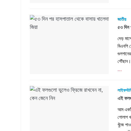
জাতীয়
৫৩ দিন 
দেড় মাসে
বিএনপি 
গুলশানে
পৌঁছান।
...
লাইফস্ট
এই ফলগু
আম একটি
গোলাপ খ
খুঁজে পা