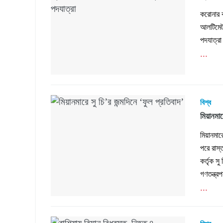
করোনার ক
আলটিমেটা
পদযাত্রা
...
বিশ্ব
মিয়ানমার
মিয়ানমারে
পরে রাস্
কর্তৃক সু
গণতন্ত্র
...