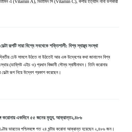
িটামিন এ (Vitamin A), ভিটামিন সি (Vitamin C), কপার ইত্যাদি নানা উপকারী
েল্টা রূপটি সারা বিশ্বে সবথেকে শক্তিশালী: বিশ্ব স্বাস্থ্য সংস্থা
দ্বিতীয় ঢেউ সামলে উঠতে না উঠতেই আর এক উদ্বেগের কথা জানালেন বিশ্ব
য সংস্থার (ডাব্লিউ এইচ ও) প্রধান বিজ্ঞানী সৌম্য স্বামীনাথন। তিনি করোনার
 ডেল্টা রূপ নিয়ে উদ্বেগ প্রকাশ করেছেন।
ঙ্গে করোনায় একদিনে ৫৫ জনের মৃত্যু, আক্রান্ত২,৪৮৬
্টায় ভারতের পশ্চিমবঙ্গে গত ২৪ ঘন্টায় করোনা আক্রান্ত হয়েছেন ২,৪৮৬ জন।