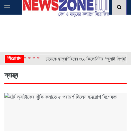
শিরোনাম
* * * *
 নরওয়ে
ঢামেকে ছাত্রশিবিরের ৩.৬ কিলোমিটার ‘জুলাই লিগ্যাসি রান’
স্বাস্থ্য