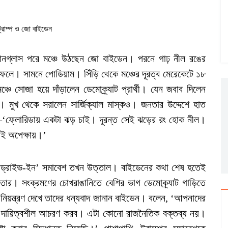
ট্রাম্প ও জো বাইডেন
সানগ্লাস পরে মঞ্চে উঠছেন জো বাইডেন। পরনে গাঢ় নীল রঙের
ফেলে। সামনে পোডিয়াম। সিঁড়ি থেকে মঞ্চের দূরত্ব মেরেকেটে ১৮
চে সোজা হয়ে দাঁড়ালেন ডেমোক্র্যাট প্রার্থী। যেন জবাব দিলেন
ুট। মুখ থেকে সরালেন সার্জিক্যাল মাস্কও। জনতার উদ্দেশে হাত
—‘ফ্লোরিডায় একটা ঝড় চাই। দূরন্ত সেই ঝড়ের রং হোক নীল।
ই অপেক্ষায়।’
ির ‘ড্রাইভ-ইন’ সমাবেশ তখন উত্তাল। বাইডেনের কথা শেষ হতেই
ার। সংক্রমণের চোখরাঙানিতে বেশির ভাগ ডেমোক্র্যাট গাড়িতে
র নিয়ন্ত্রণ দেখে তাদের ধন্যবাদ জানান বাইডেন। বলেন, ‘আপনাদের
মরা দায়িত্বশীল আচরণ করব। এটা কোনো রাজনৈতিক বক্তব্য নয়।