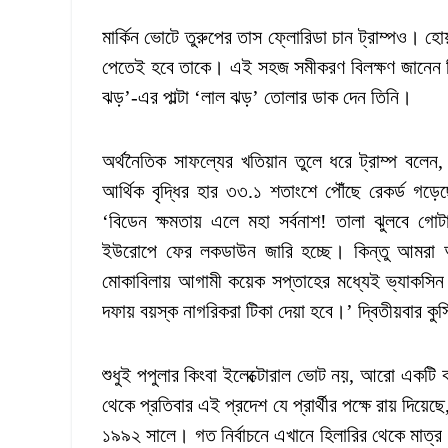
মার্কিন ভোটে তুরুপের তাস ফ্লোরিডা চান ট্রাম্পও। হো
পেতেই হবে তাকে। এই সহজ সমীকরণ বিলক্ষণ জানেন বিদায়ী
ঝড়’-এর পাল্টা ‘লাল ঝড়’ তোলার ডাক দেন তিনি।
অর্থনৈতিক সাফল্যের খতিয়ান তুলে ধরে ট্রাম্প বলেন
আর্থিক বৃদ্ধির হার ৩৩.১ শতাংশে পৌঁছে রেকর্ড গড়েছ
‘বিডেন ক্ষমতায় এলে মহা সর্বনাশ! তালা ঝুলবে গো
ইউরোপে ফের লকডাউন জারি হচ্ছে। কিন্তু আমরা 
মোকাবিলায় আগামী কয়েক সপ্তাহের মধ্যেই ভ্যাকসিন 
দফায় বয়স্ক নাগরিকরা টিকা দেয়া হবে।’ দ্বিতীয়বার কুর্
শুধুই পপুলার কিংবা ইলেক্টোরাল ভোট নয়, আরো একটি কার
থেকে প্রতিবার এই প্রদেশ যে প্রার্থীর পক্ষে রায় দি
১৯৯২ সালে। গত নির্বাচনে এখানে হিলারির থেকে মাত্