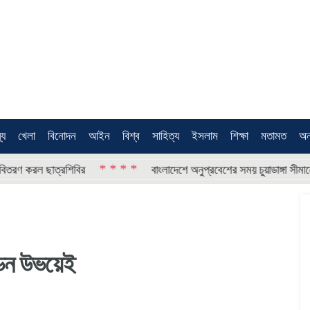
থ্য
খেলা
বিনোদন
আইন
বিশ্ব
সাহিত্য
ইসলাম
শিক্ষা
মতামত
অন
* * * *
ল ছাত্রশিবির
বাংলাদেশে অনুপ্রবেশের সময় চুয়াডাঙ্গা সীমান্তে ৮ নারী
ডেন উভয়েই