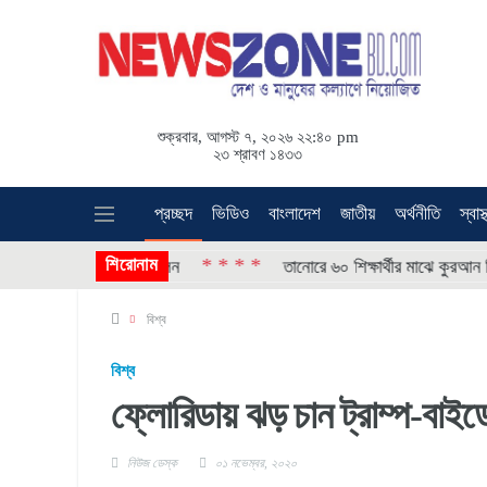
শুক্রবার, আগস্ট ৭, ২০২৬ ২২:৪০ pm
২৩ শ্রাবণ ১৪৩৩
প্রচ্ছদ
ভিডিও
বাংলাদেশ
জাতীয়
অর্থনীতি
স্বাস্
শিরোনাম
* * * *
 বৈজ্ঞানিক সম্মেলন
তানোরে ৬০ শিক্ষার্থীর মাঝে কুরআন বিতরণ কর
বিশ্ব
বিশ্ব
ফ্লোরিডায় ঝড় চান ট্রাম্প-বাই
নিউজ ডেস্ক
০১ নভেম্বর, ২০২০