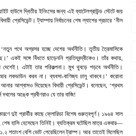
য়াইট হাউসে দ্বিতীয় ইনিংসের জন্য এই ব্যাটেলগ্রাউন্ড স্টেটে জয়
 প্রেসিডেন্ট। ট্যাম্পায় নির্বাচনের শেষ ল্যাপের প্রচারে ‘নীল
, ‘নতুন পথে অগ্রসর হচ্ছে দেশের অর্থনীতি। তৃতীয় ত্রৈমাসিকে
ে।’ একই সঙ্গে বিঁধতে ছাড়েননি প্রতিদ্বন্দ্বীকেও। তাঁর কথায়,
টা দেশেই। এটাই তার পরিকল্পনা। মুখ থুবড়ে পড়বে অর্থনীতি।
আর লকডাউন করব না। ব্যবসা-বাণিজ্য চালু থাকবে।’ করোনা
আনার আশ্বাসও দিয়েছেন বিদায়ী প্রেসিডেন্ট। বলেছেন, ‘প্রথম
সি দখলের অঙ্কে প্রবীণরাও যে তার বাজি!
ণে দুই প্রার্থীর কাছে ফ্লোরিডা বিশেষ গুরুত্বপূর্ণ। ১৯৬৪ সাল
য়েছে, শেষ হাসি হেসেছেন তিনিই। ব্যতিক্রম ঘটেছিল মাত্র একবার—
র ১.২ শতাংশ বেশি ভোট পেয়েছিলেন ট্রাম্প। আর তাতেই মিলেছিল