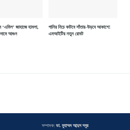
মান ‘এমিল’ জাহাজে হামলা,
পানির নিচে কাটবে সাঁতার-উড়বে আকাশে!
গুদামে আগুন
এমআইটির নতুন রোবট
সম্পাদক:
ডা. মুহাম্মদ আব্দুস সবুর