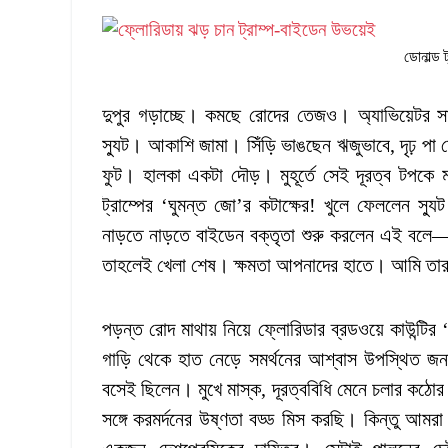
ডোনাল্ড 
দুপুর গড়াচ্ছে। কমছে রোদের তেজও। অ্যাভিয়েটর 
স্যুট। আকাশি জামা। সিঁড়ি ভাঙছেন ঋজুভাবে, দৃঢ় পা 
ফুট। হালকা একটা দৌড়। মুহূর্তে সেই দূরত্ব টপকে মঞ্
ট্রাম্পের ‘ঘুমন্ত জো’র কটাক্ষের! খুলে ফেললেন স্য
নাড়তে নাড়তে বাইডেন বক্তৃতা শুরু করলেন এই বলে
তাহলেই খেলা শেষ। ক্ষমতা আপনাদের হাতে। আমি তার
পড়ন্ত রোদ মাথায় নিয়ে ফ্লোরিডার ব্রডওয়ে কাউন্ট
গাড়ি থেকে হাত নেড়ে সমর্থনের আশ্বাস উপস্থিত জনত
বসেই ছিলেন। মুখে মাস্ক, দূরত্ববিধি মেনে চলার কঠো
সঙ্গে করমর্দনের উষ্ণতা বড্ড মিস করছি। কিন্তু আ