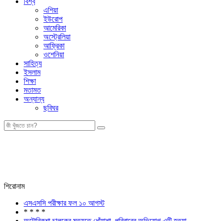
বিশ্ব
এশিয়া
ইউরোপ
আমেরিকা
অস্ট্রেলিয়া
আফ্রিকা
ওশেনিয়া
সাহিত্য
ইসলাম
শিক্ষা
মতামত
অন্যান্য
ছবিঘর
শিরোনাম
এসএসসি পরীক্ষার ফল ১০ আগস্ট
* * * *
অটোরিকশা চালকের মৃত্যুতে ধোঁয়াশা, পরিবারের অভিযোগ এটি হত্যা