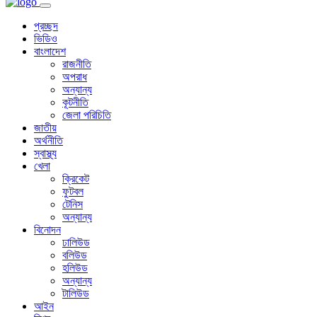
প্রচ্ছদ
ভিডিও
বাংলাদেশ
রাজনীতি
অপরাধ
অন্যান্য
কূটনীতি
জেলা পরিচিতি
জাতীয়
অর্থনীতি
স্বাস্থ্য
খেলা
ক্রিকেট
ফুটবল
টেনিস
অন্যান্য
বিনোদন
ঢালিউড
বলিউড
হলিউড
অন্যান্য
টালিউড
আইন