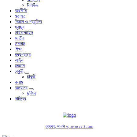
টালিউড
অর্থনীতি
মতামত
বিজ্ঞান ও প্রযুক্তি
স্বাস্থ্য
লাইফস্টাইল
জাতীয়
ইসলাম
শিক্ষা
মধ্যপ্রাচ্য
আইন
রমজান
চাকুরী
চাকুরী
কলাম
অন্যান্য
ছবিঘর
সাহিত্য
শুক্রবার, আগস্ট ৭, ২০২৬ ০১:৪২ am