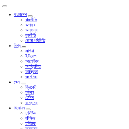
বাংলাদেশ
রাজনীতি
অপরাধ
অন্যান্য
কূটনীতি
জেলা পরিচিতি
বিশ্ব
এশিয়া
ইউরোপ
আমেরিকা
অস্ট্রেলিয়া
আফ্রিকা
ওশেনিয়া
খেলা
ক্রিকেট
ফুটবল
টেনিস
অন্যান্য
বিনোদন
ঢালিউড
বলিউড
হলিউড
অন্যান্য