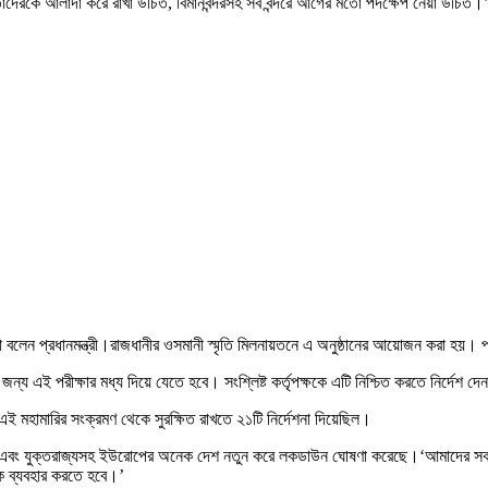
দেরকে আলাদা করে রাখা উচিত, বিমানবন্দরসহ সব বন্দরে আগের মতো পদক্ষেপ নেয়া উচিত।
কথা বলেন প্রধানমন্ত্রী।রাজধানীর ওসমানী স্মৃতি মিলনায়তনে এ অনুষ্ঠানের আয়োজন করা হয়।
 এই পরীক্ষার মধ্য দিয়ে যেতে হবে। সংশ্লিষ্ট কর্তৃপক্ষকে এটি নিশ্চিত করতে নির্দেশ দ
 মহামারির সংক্রমণ থেকে সুরক্ষিত রাখতে ২১টি নির্দেশনা দিয়েছিল।
ড়েছে এবং যুক্তরাজ্যসহ ইউরোপের অনেক দেশ নতুন করে লকডাউন ঘোষণা করেছে।‘আমাদের সক
্ক ব্যবহার করতে হবে।’