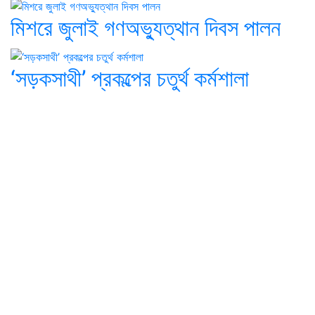
মিশরে জুলাই গণঅভ্যুত্থান দিবস পালন
‘সড়কসাথী’ প্রকল্পের চতুর্থ কর্মশালা