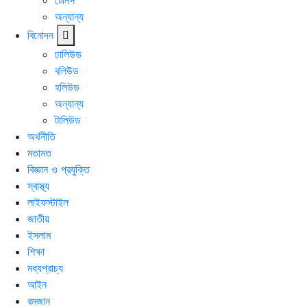
টেনিস
অন্যান্য
বিনোদন
ঢালিউড
বলিউড
হলিউড
অন্যান্য
টালিউড
অর্থনীতি
মতামত
বিজ্ঞান ও প্রযুক্তি
স্বাস্থ্য
লাইফস্টাইল
জাতীয়
ইসলাম
শিক্ষা
মধ্যপ্রাচ্য
আইন
রমজান