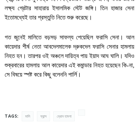
লক্ষ্য গ্রেটার সাহারায় ইসালমিক স্টেট জঙ্গি। তিন হাজার সেনা
ইতোমধ্যেই তার প্রস্তুতি নিতে শুরু করেছে।
গত জুনেই মালিতে বড়সড় সাফল্য পেয়েছিল ফরাসি সেনা। আল
কায়েদার শীর্ষ নেতা আবদেলমালেক দ্রুকদেল ফরাসি সেনার হামলায়
নিহত হন। তারপর ওই অঞ্চলে দায়িত্ব পায় ইয়াদ আঘ ঘালি। যদিও
শুক্রবারের হামলায় আল কায়েদার এই কমান্ডার নিহত হয়েছেন কি-না,
সে বিষয়ে স্পষ্ট করে কিছু বলেননি পার্লি।
TAGS:
মালি
ফ্রান্স
ড্রোন হামলা