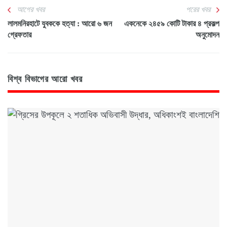
আগের খবর
পরের খবর
লালমনিরহাটে যুবককে হত্যা : আরো ৬ জন
একনেকে ২৪৫৯ কোটি টাকার ৪ প্রকল্প
গ্রেফতার
অনুমোদন
বিশ্ব বিভাগের আরো খবর