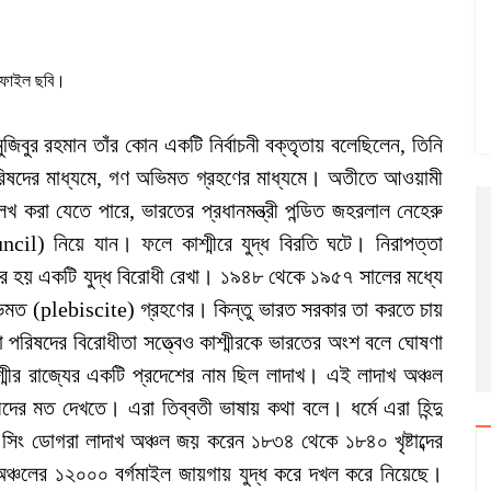
ফাইল ছবি।
জিবুর রহমান তাঁর কোন একটি নির্বাচনী বক্তৃতায় বলেছিলেন, তিনি
 পরিষদের মাধ্যমে, গণ অভিমত গ্রহণের মাধ্যমে। অতীতে আওয়ামী
 করা যেতে পারে, ভারতের প্রধানমন্ত্রী পন্ডিত জহরলাল নেহেরু
ncil) নিয়ে যান। ফলে কাশ্মীরে যুদ্ধ বিরতি ঘটে। নিরাপত্তা
থির হয় একটি যুদ্ধ বিরোধী রেখা। ১৯৪৮ থেকে ১৯৫৭ সালের মধ্যে
-অভিমত (plebiscite) গ্রহণের। কিন্তু ভারত সরকার তা করতে চায়
 পরিষদের বিরোধীতা সত্ত্বেও কাশ্মীরকে ভারতের অংশ বলে ঘোষণা
মীর রাজ্যের একটি প্রদেশের নাম ছিল লাদাখ। এই লাদাখ অঞ্চল
র মত দেখতে। এরা তিব্বতী ভাষায় কথা বলে। ধর্মে এরা হিন্দু
 সিং ডোগরা লাদাখ অঞ্চল জয় করেন ১৮৩৪ থেকে ১৮৪০ খৃষ্টাব্দের
ঞ্চলের ১২০০০ বর্গমাইল জায়গায় যুদ্ধ করে দখল করে নিয়েছে।