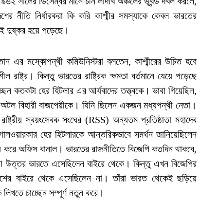
১৯৬২ সালের ডিসেম্বর মাসে চীন লাদাখ অঞ্চলের ভূখন্ড দখল করলে,
শের নীতি নির্ধারকরা কি করি কাশ্মীর সমস্যাকে কেবল ভারতের
াই দুষ্কর হয়ে পড়েছে।
্তান এর মস্কোপন্থী কমিউনিস্টরা বলতেন, কাশ্মীরের উচিত হবে
রাষ্ট্র। কিন্তু ভারতের রাষ্ট্রিক ক্ষমতা বর্তমানে যেয়ে পড়েছে
াচ্ছেন কতকটা হের হিটলার এর আর্যবাদের তত্ত্বকে। ভাবা গিয়েছিল,
বেন অটল বিহারী বাজপেয়ীকে। যিনি ছিলেন একজন মধ্যপন্থী নেতা।
 রাষ্ট্রীয় স্বয়ংসেবক সংঘের (RSS) অন্যতম প্রতিষ্ঠাতা মহাদেব
গোলওয়ারকার হের হিটলারকে আন্তরিকভাবে সমর্থন জানিয়েছিলেন
ব্যয় করে অফিস বানাল। ভারতের রাজনীতিতে বিজেপি কতদিন থাকবে,
া উত্তর ভারতে এসেছিলেন বাইরে থেকে। কিন্তু এখন বিজেপির
াদেশের বাইরে থেকে এসেছিলেন না। তাঁরা ভারত থেকেই ছড়িয়ে
লিখতে চাচ্ছেন সম্পূর্ণ নতুন করে।