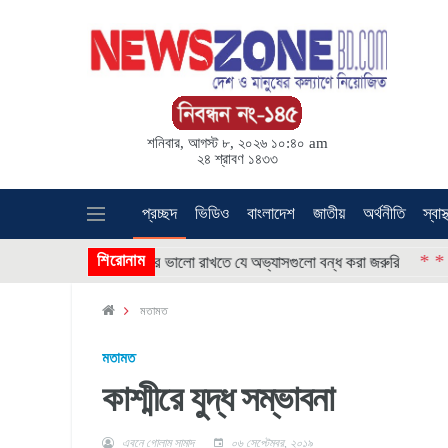
শনিবার, আগস্ট ৮, ২০২৬ ১০:৪০ am
২৪ শ্রাবণ ১৪৩৩
প্রচ্ছদ
ভিডিও
বাংলাদেশ
জাতীয়
অর্থনীতি
স্বাস্
* * *
শিরোনাম
* * * *
লিভার ভালো রাখতে যে অভ্যাসগুলো বন্ধ করা জরুরি
তুরস
মতামত
মতামত
কাশ্মীরে যুদ্ধ সম্ভাবনা
এবনে গোলাম সামাদ
০৬ সেপ্টেম্বর, ২০১৯