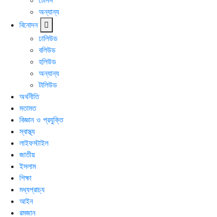
টেনিস
অন্যান্য
বিনোদন
ঢালিউড
বলিউড
হলিউড
অন্যান্য
টালিউড
অর্থনীতি
মতামত
বিজ্ঞান ও প্রযুক্তি
স্বাস্থ্য
লাইফস্টাইল
জাতীয়
ইসলাম
শিক্ষা
মধ্যপ্রাচ্য
আইন
রমজান