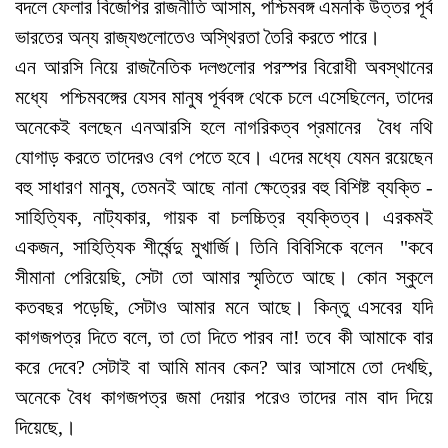
বদলে ফেলার বিজেপির রাজনীতি আসাম, পশ্চিমবঙ্গ এমনকি উত্তর পূর্ব
ভারতের অন্য রাজ্যগুলোতেও অস্থিরতা তৈরি করতে পারে।
এন আরসি নিয়ে রাজনৈতিক দলগুলোর পরস্পর বিরোধী অবস্থানের
মধ্যে পশ্চিমবঙ্গের যেসব মানুষ পূর্ববঙ্গ থেকে চলে এসেছিলেন, তাদের
অনেকেই বলছেন এনআরসি হলে নাগরিকত্ব প্রমানের বৈধ নথি
যোগাড় করতে তাদেরও বেগ পেতে হবে। এদের মধ্যে যেমন রয়েছেন
বহু সাধারণ মানুষ, তেমনই আছে নানা ক্ষেত্রের বহু বিশিষ্ট ব্যক্তি -
সাহিত্যিক, নাট্যকার, গায়ক বা চলচ্চিত্র ব্যক্তিত্ব। এরকমই
একজন, সাহিত্যিক শীর্ষেন্দু মুখার্জি। তিনি বিবিসিকে বলেন "কবে
সীমানা পেরিয়েছি, সেটা তো আমার স্মৃতিতে আছে। কোন স্কুলে
কতবছর পড়েছি, সেটাও আমার মনে আছে। কিন্তু এসবের যদি
কাগজপত্র দিতে বলে, তা তো দিতে পারব না! তবে কী আমাকে বার
করে দেবে? সেটাই বা আমি মানব কেন? আর আসামে তো দেখছি,
অনেকে বৈধ কাগজপত্র জমা দেয়ার পরেও তাদের নাম বাদ দিয়ে
দিয়েছে,।