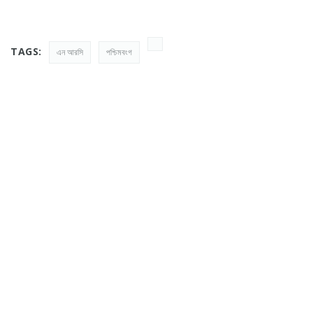
TAGS:
এন আরসি
পশ্চিমবংগ