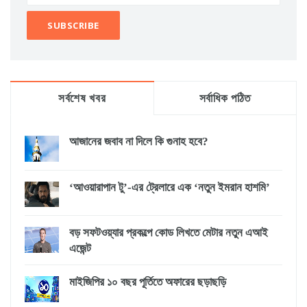
সর্বশেষ খবর
সর্বাধিক পঠিত
আজানের জবাব না দিলে কি গুনাহ হবে?
‘আওয়ারাপান টু’-এর ট্রেলারে এক ‘নতুন ইমরান হাশমি’
বড় সফটওয়্যার প্রকল্পে কোড লিখতে মেটার নতুন এআই
এজেন্ট
মাইজিপির ১০ বছর পূর্তিতে অফারের ছড়াছড়ি