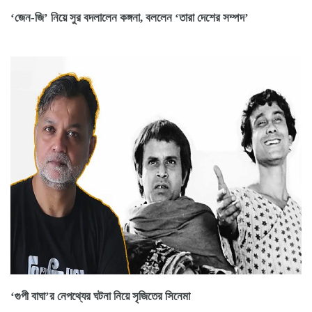
‘জেন-জি’ নিয়ে সুর বদলালেন কঙ্গনা, বললেন ‘তারা দেশের সম্পদ’
‘গুপী বাঘা’র নেপথ্যের ঘটনা নিয়ে সৃজিতের সিনেমা