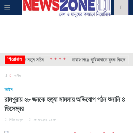
শিরোনাম
* * * *
* * 
ও এক বিভাগে নতুন সচিব
নারায়ণগঞ্জে ছুরিকাঘাতে যুবক নিহত
আইন
আইন
রামপুরায় ২৮ জনকে হত্যা মামলায় অভিযোগ গঠন শুনানি ৪
ডিসেম্বর
নিউজ ডেস্ক
২৪ নভেম্বর, ২০২৫