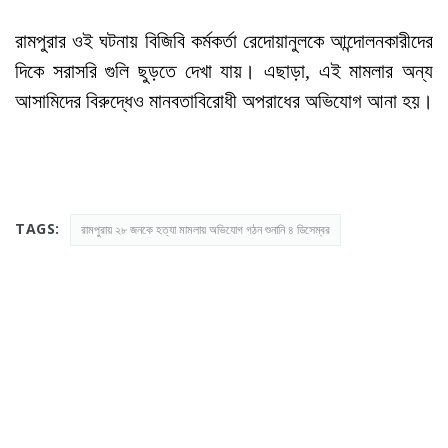
রামপুরার ওই ঘটনায় বিজিবি কর্মকর্তা রেদোয়ানুলকে আন্দোলনকারীদের
দিকে সরাসরি গুলি ছুড়তে দেখা যায়। এছাড়া, এই মামলার অন্য
আসামিদের বিরুদ্ধেও মানবতাবিরোধী অপরাধের অভিযোগ আনা হয়।
TAGS:
রামপুরায় ২৮ জনকে হত্যা মামলায় অভিযোগ গঠন শুনানি ৪ ডিসেম্বর