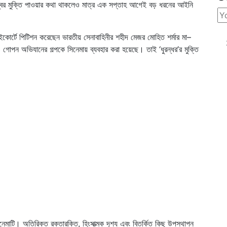
েম্বর মুক্তি পাওয়ার কথা থাকলেও মাত্র এক সপ্তাহ আগেই বড় ধরনের আইনি
াইকোর্টে পিটিশন করেছেন ভারতীয় সেনাবাহিনীর শহীদ মেজর মোহিত শর্মার মা–
োপন অভিযানের গল্পকে সিনেমায় ব্যবহার করা হয়েছে। তাই ‘ধুরন্ধর’র মুক্তি
মাটি। অতিরিক্ত রক্তারক্তি, হিংসাত্মক দৃশ্য এবং বিতর্কিত কিছু উপস্থাপন