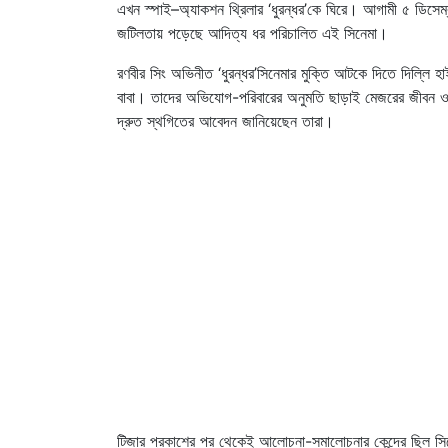
এখন স্পাই–অ্যাকশন থ্রিলার ‘ধুরন্ধর’কে ঘিরে। আগামী ৫ ডিস
জটিলতায় পড়েছে আদিত্য ধর পরিচালিত এই সিনেমা।
রণবীর সিং অভিনীত ‘ধুরন্ধর’সিনেমার মুক্তি আটকে দিতে দিল্লি হ
বাবা। তাদের অভিযোগ-পরিবারের অনুমতি ছাড়াই মেজরের জীবন ও গ
দ্রুত স্থগিতের আবেদন জানিয়েছেন তারা।
টিজার প্রকাশের পর থেকেই আলোচনা-সমালোচনার কেন্দ্রে ছিল সিনে