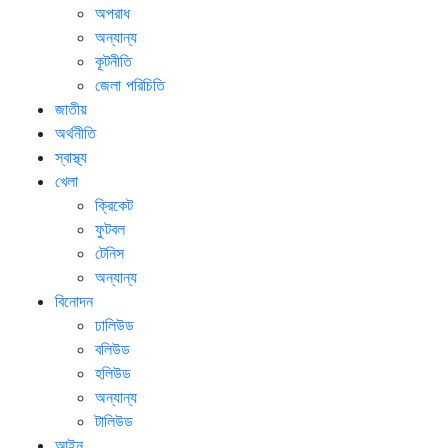
অপরাধ
অন্যান্য
কূটনীতি
জেলা পরিচিতি
জাতীয়
অর্থনীতি
স্বাস্থ্য
খেলা
ক্রিকেট
ফুটবল
টেনিস
অন্যান্য
বিনোদন
ঢালিউড
বলিউড
হলিউড
অন্যান্য
টালিউড
আইন