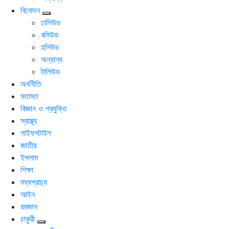
বিনোদন
ঢালিউড
বলিউড
হলিউড
অন্যান্য
টালিউড
অর্থনীতি
মতামত
বিজ্ঞান ও প্রযুক্তি
স্বাস্থ্য
লাইফস্টাইল
জাতীয়
ইসলাম
শিক্ষা
মধ্যপ্রাচ্য
আইন
রমজান
চাকুরী