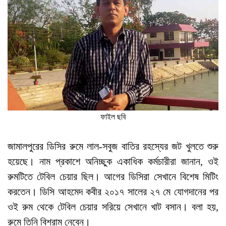
ফাইল ছবি
জামালপুরের ডিসির রুমে লাল-সবুজ বাতির রহস্যের জট খুলতে শুরু
হয়েছে। নাম প্রকাশে অনিচ্ছুক একাধিক কর্মচারীরা জানান, ওই
রুমটিতে টেবিল চেয়ার ছিল। আগের ডিসিরা সেখানে বিশেষ মিটিং
করতেন। ডিসি আহমেদ কবীর ২০১৭ সালের ২৭ মে যোগদানের পর
ওই রুম থেকে টেবিল চেয়ার সরিয়ে সেখানে খাট বসান। বলা হয়,
রুমে তিনি বিশ্রাম নেবেন।