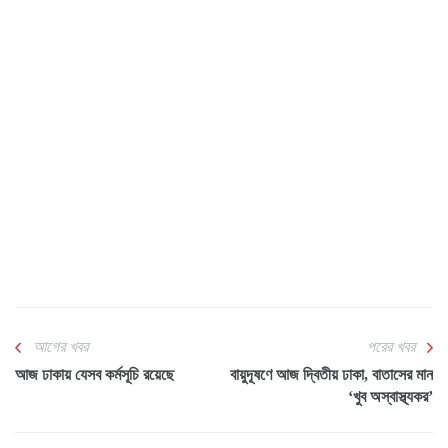
আগের খবর
পরের খবর
আজ ঢাকায় যেসব কর্মসূচি রয়েছে
বায়ুদূষণে আজ দ্বিতীয় ঢাকা, বাতাসের মান
‘খুব অস্বাস্থ্যকর’