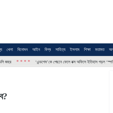
থ্য
খেলা
বিনোদন
আইন
বিশ্ব
সাহিত্য
ইসলাম
শিক্ষা
মতামত
অন
* * * *
‘এন্ডগেম’কে পেছনে ফেলে বক্স অফিসে ইতিহাস গড়ল ‘স্পাইডার-ম্যা
বে?