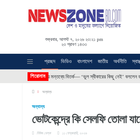
শুক্রবার, আগস্ট ৭, ২০২৬ ২৩:২১ pm
২৩ শ্রাবণ ১৪৩৩
প্রচ্ছদ
ভিডিও
বাংলাদেশ
জাতীয়
অর্থনীতি
স্বাস্
 * *
শিরোনাম
মমকে নিয়ে মন্তব্যে বিতর্ক— ‘ভুল স্বীকারের কিছু নেই’ বললেন ডলি জহুর
অন্যান্য
অন্যান্য
ভোটকেন্দ্রে কি সেলফি তোলা যা
নিউজ ডেস্ক
১১ ফেব্রুয়ারি, ২০২৬