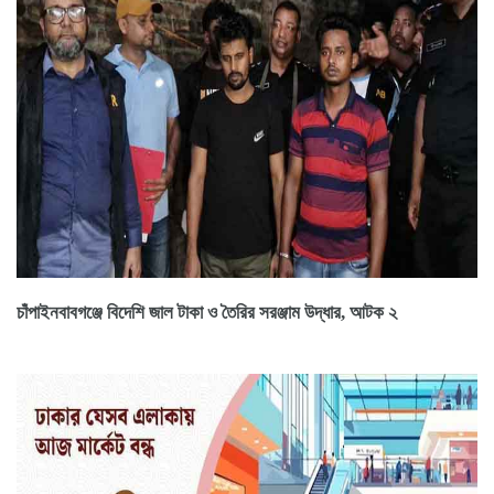
চাঁপাইনবাবগঞ্জে বিদেশি জাল টাকা ও তৈরির সরঞ্জাম উদ্ধার, আটক ২