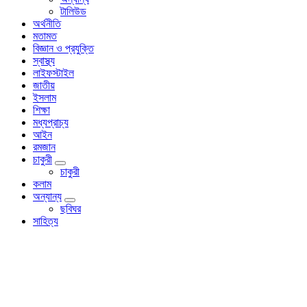
টালিউড
অর্থনীতি
মতামত
বিজ্ঞান ও প্রযুক্তি
স্বাস্থ্য
লাইফস্টাইল
জাতীয়
ইসলাম
শিক্ষা
মধ্যপ্রাচ্য
আইন
রমজান
চাকুরী
চাকুরী
কলাম
অন্যান্য
ছবিঘর
সাহিত্য