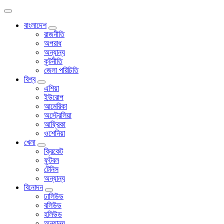
বাংলাদেশ
রাজনীতি
অপরাধ
অন্যান্য
কূটনীতি
জেলা পরিচিতি
বিশ্ব
এশিয়া
ইউরোপ
আমেরিকা
অস্ট্রেলিয়া
আফ্রিকা
ওশেনিয়া
খেলা
ক্রিকেট
ফুটবল
টেনিস
অন্যান্য
বিনোদন
ঢালিউড
বলিউড
হলিউড
অন্যান্য