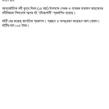
ফাইল ছবি
আন্তর্জাতিক নদী কৃত্য দিবস (১৪ মার্চ) উপলক্ষে লেখক ও গবেষক ফয়সাল আহমেদের
নদীবিষয়ক শিশুতোষ গল্পের বই ‘চাঁদরূপালী’ প্রকাশিত হয়েছে।
বইটি বের করেছে জাগতিক প্রকাশন। প্রচ্ছদ ও অলঙ্করণ করেছেন আল নোমান।
বইটির দাম ১২৫ টাকা।