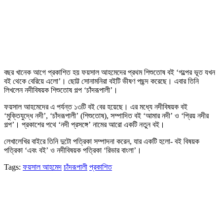
বছর খানেক আগে প্রকাশিত হয় ফয়সাল আহমেদের প্রথম শিশুতোষ বই ‘গল্পের ভূত যখন
বই থেকে বেরিয়ে এলো’। ছোট্ট সোনামনিরা বইটি ভীষণ পছন্দ করেছে। এবার তিনি
লিখলেন নদীবিষয়ক শিশুতোষ গল্প ‘চাঁদরূপালী’।
ফয়সাল আহমেদের এ পর্যন্ত ১৩টি বই বের হয়েছে। এর মধ্যে নদীবিষয়ক বই
‘মুক্তিযুদ্ধে নদী’, ‘চাঁদরূপালী’ (শিশুতোষ), সম্পাদিত বই ‘আমার নদী’ ও ‘প্রিয় নদীর
গল্প’। প্রকাশের পথে ‘নদী প্রসঙ্গে’ নামের আরো একটি নতুন বই।
লেখালেখির বাইরে তিনি দুটো পত্রিকা সম্পাদনা করেন, যার একটি হলো- বই বিষয়ক
পত্রিকা ‘এবং বই’ ও নদীবিষয়ক পত্রিকা ‘রিভার বাংলা’।
Tags:
ফয়সাল আহমেদ
চাঁদরূপালী
প্রকাশিত