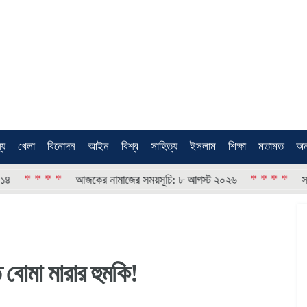
থ্য
খেলা
বিনোদন
আইন
বিশ্ব
সাহিত্য
ইসলাম
শিক্ষা
মতামত
অন
 * * *
* * * *
আজকের নামাজের সময়সূচি: ৮ আগস্ট ২০২৬
সাভারে কা
ে বোমা মারার হুমকি!