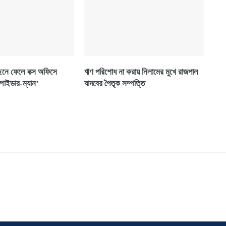
ছনে ফেলে বক্স অফিসে
ঋণ পরিশোধ না করায় নিলামের মুখে রাজপাল
পাইডার-ম্যান’
যাদবের পৈতৃক সম্পত্তি