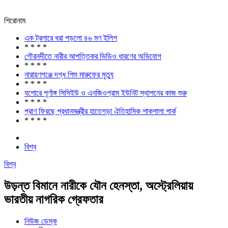
শিরোনাম
এক ট্রলারে ধরা পড়লো ৪৬ মণ ইলিশ
* * * *
গৌরনদীতে নারীর আপত্তিকর ভিডিও ধারণের অভিযোগ
* * * *
নারায়ণগঞ্জে দগ্ধ শিশু মারুফের মৃত্যু
* * * *
যশোরে পূর্ণাঙ্গ সিসিইউ ও এনজিওগ্রাম ইউনিট স্থাপনের কাজ শুরু
* * * *
প্রাণ ফিরছে প্রধানমন্ত্রীর হাতেগড়া ঐতিহাসিক শাকপালা পার্ক
* * * *
বিশ্ব
বিশ্ব
উড়ন্ত বিমানে নারীকে যৌন হেনস্তা, অস্ট্রেলিয়ায়
ভারতীয় নাগরিক গ্রেফতার
নিউজ ডেস্ক