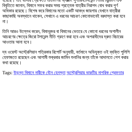
হয়েছে। এই ঘটনার প্রেক্ষিতে এএফপির অ্যাক্টিং সুপারিনটেনডেন্ট পিটার ব্রিন্ডাল এক
বিবৃতিতে জানান, বিমানে সফর করার সময় প্রত্যেক যাত্রীর নিরাপদ বোধ করার পূর্ণ
অধিকার রয়েছে। বিশেষ করে বিমানের মতো একটি আবদ্ধ জায়গায় যেখানে যাত্রীরা
কাছাকাছি অবস্থানে থাকেন, সেখানে এ ধরনের আচরণ কোনোভাবেই বরদাস্ত করা হবে
না।
তিনি আরও উল্লেখ করেন, বিমানবন্দর বা বিমানের ভেতরে যে কোনো ধরনের অশালীন
আচরণের ক্ষেত্রে জিরো টলারেন্স নীতি গ্রহণ করা হবে এবং অপরাধীদের দ্রুত বিচারের
আওতায় আনা হবে।
দ্য ওয়েস্ট অস্ট্রেলিয়ান পত্রিকার রিপোর্ট অনুযায়ী, বর্তমানে অভিযুক্ত ওই ব্যক্তি পুলিশি
হেফাজতে রয়েছেন এবং আগামী শুক্রবার জামিন শুনানির জন্য তাঁকে আদালতে পেশ করার
কথা রয়েছে।
Tags:
উড়ন্ত বিমানে নারীকে যৌন হেনস্তা
অস্ট্রেলিয়ায় ভারতীয় নাগরিক গ্রেফতার