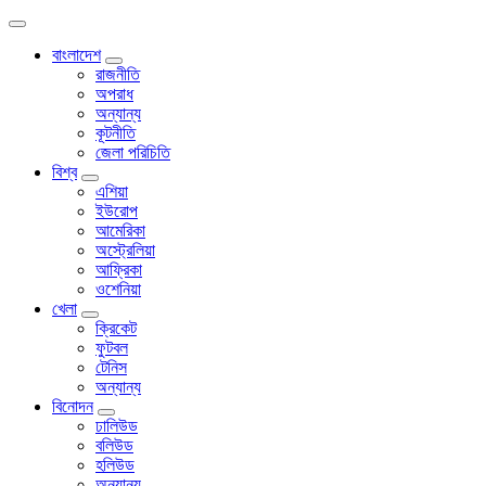
বাংলাদেশ
রাজনীতি
অপরাধ
অন্যান্য
কূটনীতি
জেলা পরিচিতি
বিশ্ব
এশিয়া
ইউরোপ
আমেরিকা
অস্ট্রেলিয়া
আফ্রিকা
ওশেনিয়া
খেলা
ক্রিকেট
ফুটবল
টেনিস
অন্যান্য
বিনোদন
ঢালিউড
বলিউড
হলিউড
অন্যান্য