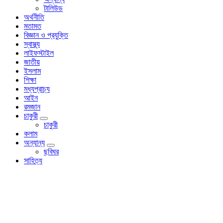
টালিউড
অর্থনীতি
মতামত
বিজ্ঞান ও প্রযুক্তি
স্বাস্থ্য
লাইফস্টাইল
জাতীয়
ইসলাম
শিক্ষা
মধ্যপ্রাচ্য
আইন
রমজান
চাকুরী
চাকুরী
কলাম
অন্যান্য
ছবিঘর
সাহিত্য